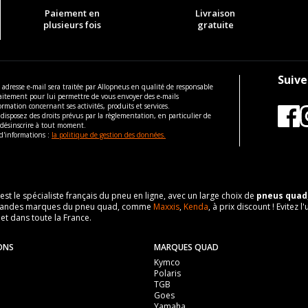
Paiement en
Livraison
plusieurs fois
gratuite
Suive
 adresse e-mail sera traitée par Allopneus en qualité de responsable
aitement pour lui permettre de vous envoyer des e-mails
ormation concernant ses activités, produits et services.
disposez des droits prévus par la règlementation, en particulier de
 désinscrire à tout moment.
d'informations :
la politique de gestion des données.
 est le spécialiste français du pneu en ligne, avec un large choix de
pneus quad
es grandes marques du pneu quad, comme
Maxxis
,
Kenda
, à prix discount ! Evite
 et dans toute la France.
ONS
MARQUES QUAD
Kymco
Polaris
TGB
Goes
Yamaha