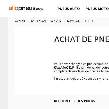
PNEUS AUTO
PNEUS MOTO
Accueil
Pneus quad
Véhicule
KAWASAKI
KLF - B
ACHAT DE PN
Vous devez changer les pneus quad de
KAWASAKI KLF - B
avant de valider votr
complète de modèles de pneus à la di
Il n'est pas toujours évident de s'y re
facilement le modèle de pneus quad qui 
Les images du pneu quad, les avis clien
B
.
Nous recommandons de toujours monter
RECHERCHEZ DES PNEUS
Pour voir notre liste de pneus quad, ve