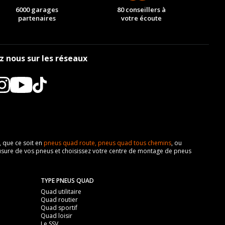
6000 garages
80 conseillers à
partenaires
votre écoute
z nous sur les réseaux
, que ce soit en
pneus quad route,
pneus quad tous chemins
, ou
z l'usure de vos pneus et choisissez votre centre de montage de pneus
TYPE PNEUS QUAD
Quad utilitaire
Quad routier
Quad sportif
Quad loisir
Le SSV