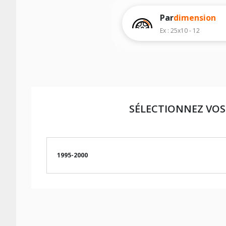
Les dimensions indiquées vous sont donné
d'effectuer un achat.
Par
dimension
Ex : 25x10 - 12
SÉLECTIONNEZ VOS
1995-2000
LES DIMENSIONS COMPATIBLES