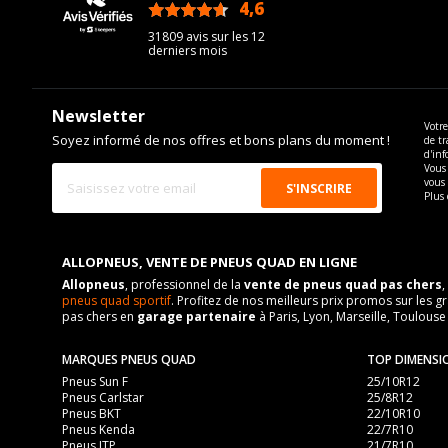
4,6
/5
31809 avis sur les 12
derniers mois
Newsletter
Votre
Soyez informé de nos offres et bons plans du moment !
de tr
d'inf
Vous 
vous
Plus 
ALLOPNEUS, VENTE DE PNEUS QUAD EN LIGNE
Allopneus
, professionnel de la
vente de pneus quad pas chers
,
pneus quad sportif
. Profitez de nos meilleurs prix promos sur l
pas chers en
garage partenaire
à Paris, Lyon, Marseille, Toulouse
MARQUES PNEUS QUAD
TOP DIMENSI
Pneus Sun F
25/10R12
Pneus Carlstar
25/8R12
Pneus BKT
22/10R10
Pneus Kenda
22/7R10
Pneus ITP
21/7R10