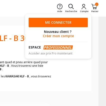
0
Aide
Recherche
Compte
Panier
ME CONNECTER
Nouveau client ?
F - B 300
Créer mon compte
ESPACE
Accéder aux prix Pro maintenant
avant quad et pneu arrière quad pour
KLF - B
. Vous trouverez une liste
B
.
r les
KAWASAKI KLF - B
, vous trouverez
e pneus quad pour votre
KAWASAKI KLF -