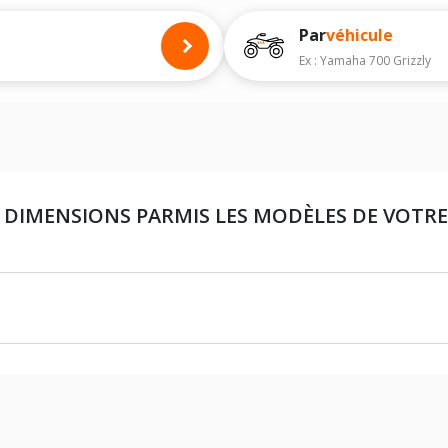
es à titre indicatif. Il est indispensable de vérifier la dimension des pneumat
Par
véhicule
Ex : Yamaha 700 Grizzly
 DIMENSIONS PARMIS LES MODÈLES DE VOTR
22X8X10 (PNEU AVANT)
22X11X10 (PNEU ARRIÈRE)