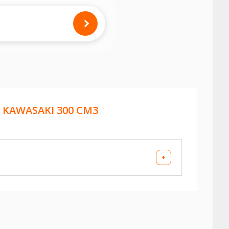
iques sur votre véhicule avant
E
KAWASAKI 300 CM3
+