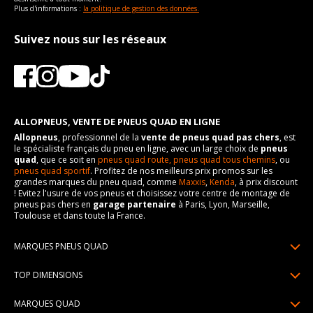
Plus d'informations :
la politique de gestion des données.
Suivez nous sur les réseaux
ALLOPNEUS, VENTE DE PNEUS QUAD EN LIGNE
Allopneus
, professionnel de la
vente de pneus quad pas chers
, est
le spécialiste français du pneu en ligne, avec un large choix de
pneus
quad
, que ce soit en
pneus quad route,
pneus quad tous chemins
, ou
pneus quad sportif
. Profitez de nos meilleurs prix promos sur les
grandes marques du pneu quad, comme
Maxxis
,
Kenda
, à prix discount
! Evitez l'usure de vos pneus et choisissez votre centre de montage de
pneus pas chers en
garage partenaire
à Paris, Lyon, Marseille,
Toulouse et dans toute la France.
MARQUES PNEUS QUAD
Pneus Sun F
TOP DIMENSIONS
Pneus Carlstar
25/10R12
MARQUES QUAD
Pneus BKT