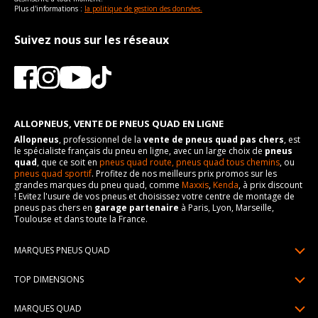
Plus d'informations :
la politique de gestion des données.
Suivez nous sur les réseaux
ALLOPNEUS, VENTE DE PNEUS QUAD EN LIGNE
Allopneus
, professionnel de la
vente de pneus quad pas chers
, est
le spécialiste français du pneu en ligne, avec un large choix de
pneus
quad
, que ce soit en
pneus quad route,
pneus quad tous chemins
, ou
pneus quad sportif
. Profitez de nos meilleurs prix promos sur les
grandes marques du pneu quad, comme
Maxxis
,
Kenda
, à prix discount
! Evitez l'usure de vos pneus et choisissez votre centre de montage de
pneus pas chers en
garage partenaire
à Paris, Lyon, Marseille,
Toulouse et dans toute la France.
MARQUES PNEUS QUAD
Pneus Sun F
TOP DIMENSIONS
Pneus Carlstar
25/10R12
MARQUES QUAD
Pneus BKT