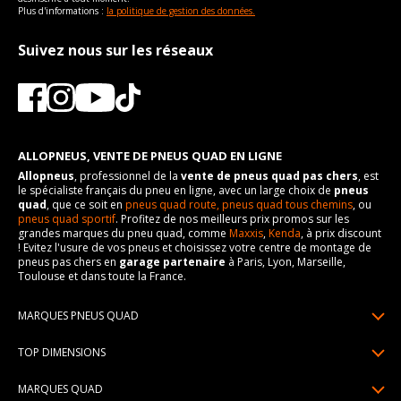
Plus d'informations :
la politique de gestion des données.
Suivez nous sur les réseaux
ALLOPNEUS, VENTE DE PNEUS QUAD EN LIGNE
Allopneus
, professionnel de la
vente de pneus quad pas chers
, est
le spécialiste français du pneu en ligne, avec un large choix de
pneus
quad
, que ce soit en
pneus quad route,
pneus quad tous chemins
, ou
pneus quad sportif
. Profitez de nos meilleurs prix promos sur les
grandes marques du pneu quad, comme
Maxxis
,
Kenda
, à prix discount
! Evitez l'usure de vos pneus et choisissez votre centre de montage de
pneus pas chers en
garage partenaire
à Paris, Lyon, Marseille,
Toulouse et dans toute la France.
MARQUES PNEUS QUAD
Pneus Sun F
TOP DIMENSIONS
Pneus Carlstar
25/10R12
MARQUES QUAD
Pneus BKT