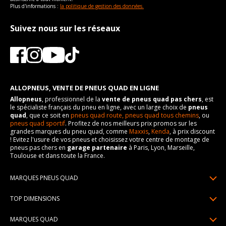
Plus d'informations :
la politique de gestion des données.
Suivez nous sur les réseaux
ALLOPNEUS, VENTE DE PNEUS QUAD EN LIGNE
Allopneus
, professionnel de la
vente de pneus quad pas chers
, est
le spécialiste français du pneu en ligne, avec un large choix de
pneus
quad
, que ce soit en
pneus quad route,
pneus quad tous chemins
, ou
pneus quad sportif
. Profitez de nos meilleurs prix promos sur les
grandes marques du pneu quad, comme
Maxxis
,
Kenda
, à prix discount
! Evitez l'usure de vos pneus et choisissez votre centre de montage de
pneus pas chers en
garage partenaire
à Paris, Lyon, Marseille,
Toulouse et dans toute la France.
MARQUES PNEUS QUAD
Pneus Sun F
TOP DIMENSIONS
Pneus Carlstar
25/10R12
MARQUES QUAD
Pneus BKT