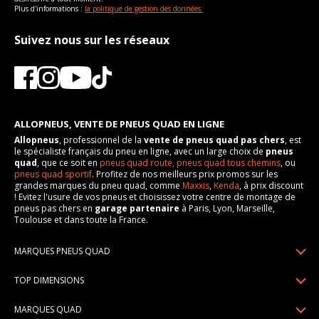
Plus d'informations :
la politique de gestion des données.
Suivez nous sur les réseaux
ALLOPNEUS, VENTE DE PNEUS QUAD EN LIGNE
Allopneus
, professionnel de la
vente de pneus quad pas chers
, est
le spécialiste français du pneu en ligne, avec un large choix de
pneus
quad
, que ce soit en
pneus quad route,
pneus quad tous chemins
, ou
pneus quad sportif
. Profitez de nos meilleurs prix promos sur les
grandes marques du pneu quad, comme
Maxxis
,
Kenda
, à prix discount
! Evitez l'usure de vos pneus et choisissez votre centre de montage de
pneus pas chers en
garage partenaire
à Paris, Lyon, Marseille,
Toulouse et dans toute la France.
MARQUES PNEUS QUAD
Pneus Sun F
TOP DIMENSIONS
Pneus Carlstar
25/10R12
MARQUES QUAD
Pneus BKT