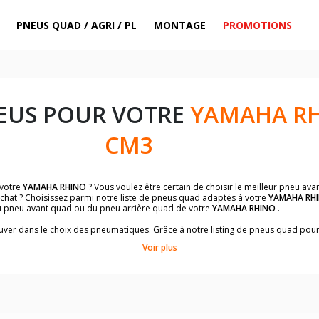
PNEUS QUAD / AGRI / PL
MONTAGE
PROMOTIONS
EUS POUR VOTRE
YAMAHA RH
CM3
 votre
YAMAHA RHINO
? Vous voulez être certain de choisir le meilleur pneu av
achat ? Choisissez parmi notre liste de pneus quad adaptés à votre
YAMAHA RH
 pneu avant quad ou du pneu arrière quad de votre
YAMAHA RHINO
.
trouver dans le choix des pneumatiques. Grâce à notre listing de pneus quad pou
conviendront le mieux à votre budget et à l'utilisation de votre quad.
Voir plus
ts et un descriptif complet du modèle, vous permettra de faire le bon choix d
 des pneus quad avec les dimensions homologuées par le constructeur.
uillez sélectionner la dimension de votre quad
YAMAHA RHINO
ci-dessous :
es à titre indicatif. Il est indispensable de vérifier la dimension des pneumat