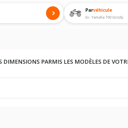
Par
véhicule
Ex : Yamaha 700 Grizzly
S DIMENSIONS PARMIS LES MODÈLES DE VOT
25X8X12 (PNEU AVANT)
25X10X12 (PNEU ARRIÈRE)