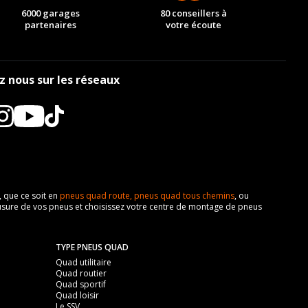
6000 garages
80 conseillers à
partenaires
votre écoute
z nous sur les réseaux
, que ce soit en
pneus quad route,
pneus quad tous chemins
, ou
z l'usure de vos pneus et choisissez votre centre de montage de pneus
TYPE PNEUS QUAD
Quad utilitaire
Quad routier
Quad sportif
Quad loisir
Le SSV