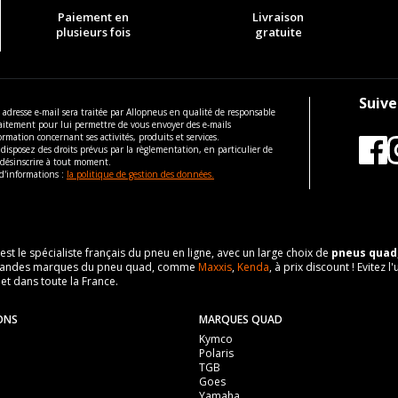
Paiement en
Livraison
plusieurs fois
gratuite
Suive
 adresse e-mail sera traitée par Allopneus en qualité de responsable
aitement pour lui permettre de vous envoyer des e-mails
ormation concernant ses activités, produits et services.
disposez des droits prévus par la règlementation, en particulier de
 désinscrire à tout moment.
d'informations :
la politique de gestion des données.
 est le spécialiste français du pneu en ligne, avec un large choix de
pneus quad
es grandes marques du pneu quad, comme
Maxxis
,
Kenda
, à prix discount ! Evite
 et dans toute la France.
ONS
MARQUES QUAD
Kymco
Polaris
TGB
Goes
Yamaha