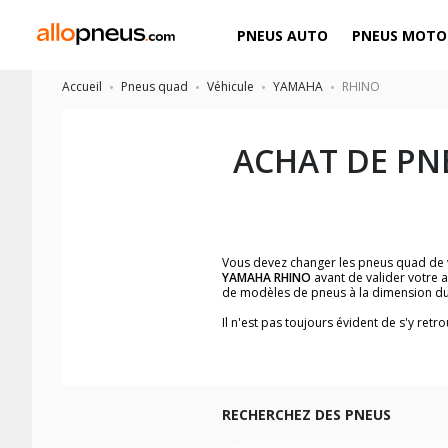
PNEUS AUTO
PNEUS MOTO
Accueil
Pneus quad
Véhicule
YAMAHA
RHINO
ACHAT DE PN
Vous devez changer les pneus quad de
YAMAHA RHINO
avant de valider votre 
de modèles de pneus à la dimension du
Il n'est pas toujours évident de s'y re
facilement le modèle de pneus quad qui 
Les images du pneu quad, les avis clien
Nous recommandons de toujours monter
Pour voir notre liste de pneus quad, ve
RECHERCHEZ DES PNEUS
Les dimensions indiquées vous sont donné