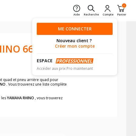
0
Aide
Recherche
Compte
Panier
ME CONNECTER
Nouveau client ?
INO 660
Créer mon compte
ESPACE
Accéder aux prix Pro maintenant
ant quad et pneu arrière quad pour
INO
. Vous trouverez une liste complète
r les
YAMAHA RHINO
, vous trouverez
e pneus quad pour votre
YAMAHA RHINO
.
iques sur votre véhicule avant