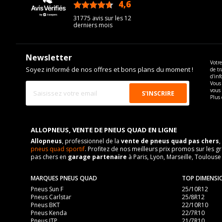
4,6
/5
31775 avis sur les 12
derniers mois
Newsletter
Votre
Soyez informé de nos offres et bons plans du moment !
de tr
d'inf
Vous 
vous
Plus 
ALLOPNEUS, VENTE DE PNEUS QUAD EN LIGNE
Allopneus
, professionnel de la
vente de pneus quad pas chers
,
pneus quad sportif
. Profitez de nos meilleurs prix promos sur l
pas chers en
garage partenaire
à Paris, Lyon, Marseille, Toulouse
MARQUES PNEUS QUAD
TOP DIMENSI
Pneus Sun F
25/10R12
Pneus Carlstar
25/8R12
Pneus BKT
22/10R10
Pneus Kenda
22/7R10
Pneus ITP
21/7R10