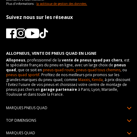
Plus d'informations :
la politique de gestion des données.
Suivez nous sur les réseaux
ALLOPNEUS, VENTE DE PNEUS QUAD EN LIGNE
Allopneus
, professionnel de la
vente de pneus quad pas chers
, est
le spécialiste français du pneu en ligne, avec un large choix de
pneus
quad
, que ce soit en
pneus quad route,
pneus quad tous chemins
, ou
pneus quad sportif
. Profitez de nos meilleurs prix promos sur les
grandes marques du pneu quad, comme
Maxxis
,
Kenda
, à prix discount
! Evitez l'usure de vos pneus et choisissez votre centre de montage de
pneus pas chers en
garage partenaire
à Paris, Lyon, Marseille,
Toulouse et dans toute la France.
MARQUES PNEUS QUAD
Pneus Sun F
TOP DIMENSIONS
Pneus Carlstar
25/10R12
MARQUES QUAD
Pneus BKT