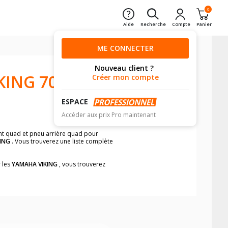
0
Aide
Recherche
Compte
Panier
ME CONNECTER
Nouveau client ?
KING 700
Créer mon compte
ESPACE
Accéder aux prix Pro maintenant
ant quad et pneu arrière quad pour
ING
. Vous trouverez une liste complète
r les
YAMAHA VIKING
, vous trouverez
e pneus quad pour votre
YAMAHA VIKING
.
iques sur votre véhicule avant