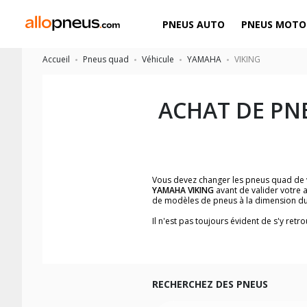
PNEUS AUTO
PNEUS MOTO
Accueil
Pneus quad
Véhicule
YAMAHA
VIKING
ACHAT DE PN
Vous devez changer les pneus quad de
YAMAHA VIKING
avant de valider votre 
de modèles de pneus à la dimension du
Il n'est pas toujours évident de s'y re
facilement le modèle de pneus quad qui 
Les images du pneu quad, les avis clien
Nous recommandons de toujours monter
Pour voir notre liste de pneus quad, ve
RECHERCHEZ DES PNEUS
Les dimensions indiquées vous sont donné