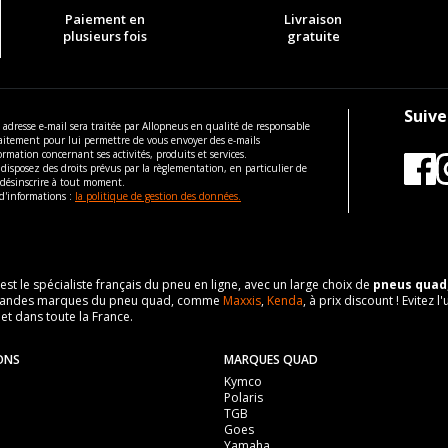
Paiement en
Livraison
plusieurs fois
gratuite
Suive
 adresse e-mail sera traitée par Allopneus en qualité de responsable
aitement pour lui permettre de vous envoyer des e-mails
ormation concernant ses activités, produits et services.
disposez des droits prévus par la règlementation, en particulier de
 désinscrire à tout moment.
d'informations :
la politique de gestion des données.
 est le spécialiste français du pneu en ligne, avec un large choix de
pneus quad
es grandes marques du pneu quad, comme
Maxxis
,
Kenda
, à prix discount ! Evite
 et dans toute la France.
ONS
MARQUES QUAD
Kymco
Polaris
TGB
Goes
Yamaha