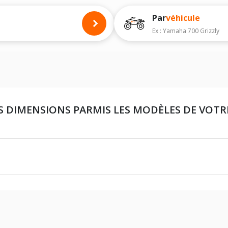
Par
véhicule
Ex : Yamaha 700 Grizzly
S DIMENSIONS PARMIS LES MODÈLES DE VOT
25X8X12 (PNEU AVANT)
25X10X12 (PNEU ARRIÈRE)