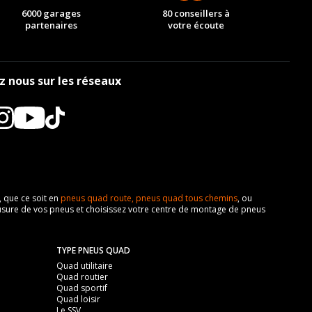
6000 garages
80 conseillers à
partenaires
votre écoute
z nous sur les réseaux
, que ce soit en
pneus quad route,
pneus quad tous chemins
, ou
z l'usure de vos pneus et choisissez votre centre de montage de pneus
TYPE PNEUS QUAD
Quad utilitaire
Quad routier
Quad sportif
Quad loisir
Le SSV