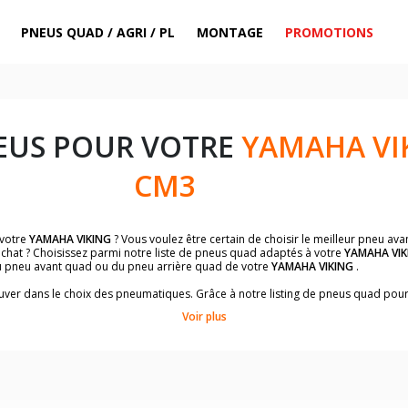
PNEUS QUAD / AGRI / PL
MONTAGE
PROMOTIONS
EUS POUR VOTRE
YAMAHA VI
CM3
 votre
YAMAHA VIKING
? Vous voulez être certain de choisir le meilleur pneu av
achat ? Choisissez parmi notre liste de pneus quad adaptés à votre
YAMAHA VIK
 pneu avant quad ou du pneu arrière quad de votre
YAMAHA VIKING
.
trouver dans le choix des pneumatiques. Grâce à notre listing de pneus quad pou
conviendront le mieux à votre budget et à l'utilisation de votre quad.
Voir plus
ts et un descriptif complet du modèle, vous permettra de faire le bon choix d
 des pneus quad avec les dimensions homologuées par le constructeur.
uillez sélectionner la dimension de votre quad
YAMAHA VIKING
ci-dessous :
es à titre indicatif. Il est indispensable de vérifier la dimension des pneumat