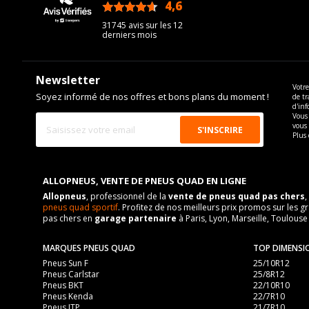
4,6
/5
31745 avis sur les 12
derniers mois
Newsletter
Votre
Soyez informé de nos offres et bons plans du moment !
de tr
d'inf
Vous 
vous
Plus 
ALLOPNEUS, VENTE DE PNEUS QUAD EN LIGNE
Allopneus
, professionnel de la
vente de pneus quad pas chers
,
pneus quad sportif
. Profitez de nos meilleurs prix promos sur l
pas chers en
garage partenaire
à Paris, Lyon, Marseille, Toulouse
MARQUES PNEUS QUAD
TOP DIMENSI
Pneus Sun F
25/10R12
Pneus Carlstar
25/8R12
Pneus BKT
22/10R10
Pneus Kenda
22/7R10
Pneus ITP
21/7R10