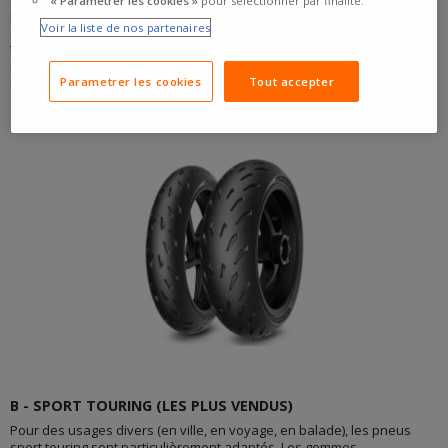
« Paramétrer les cookies »
pour sélectionner par finalité.
parfaits. Leur température de fonctionnement est légèrement moins
Voir la liste de nos partenaires
élevée que des pneus de compétition, ils sont composés de gomme
tendre et sont très peu sculptés, ils garantissent ainsi une adhérence
exceptionnelle aux angles extrêmes et peuvent même
occasionnellement être utilisés sur circuit.
Parametrer les cookies
Tout accepter
B - SPORT TOURING (LES PLUS VENDUS)
Pour des usages divers (en ville, en voyage, en balade), les pneus
sport touring sont particulièrement adaptés. Les gommes