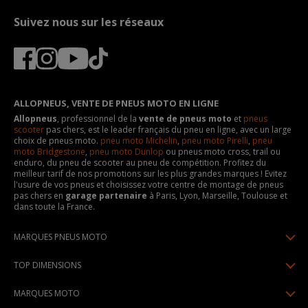
Suivez nous sur les réseaux
ALLOPNEUS, VENTE DE PNEUS MOTO EN LIGNE
Allopneus
, professionnel de la
vente de pneus moto
et
pneus
scooter
pas chers, est le leader français du pneu en ligne, avec un large
choix de pneus moto.
pneu moto Michelin
,
pneu moto Pirelli
,
pneu
moto Bridgestone
,
pneu moto Dunlop
ou pneus moto cross, trail ou
enduro, du pneu de scooter au pneu de compétition. Profitez du
meilleur tarif de nos promotions sur les plus grandes marques ! Evitez
l'usure de vos pneus et choisissez votre centre de montage de pneus
pas chers en
garage partenaire
à Paris, Lyon, Marseille, Toulouse et
dans toute la France.
MARQUES PNEUS MOTO
Pneus Michelin
TOP DIMENSIONS
Pneus Pirelli
90/90R21
MARQUES MOTO
Pneus Continental
120/70R17