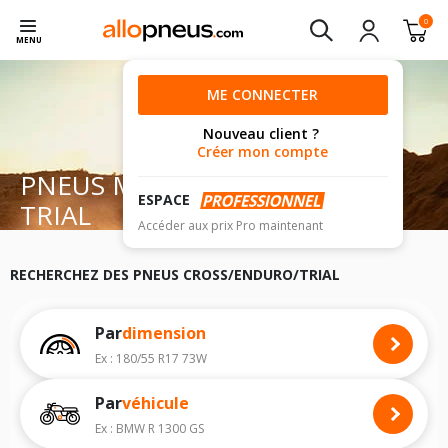
0
MENU
ME CONNECTER
Nouveau client ?
Créer mon compte
PNEUS MOTO CROSS ENDURO
ESPACE
TRIAL
Accéder aux prix Pro maintenant
RECHERCHEZ DES PNEUS CROSS/ENDURO/TRIAL
Par
dimension
Ex : 180/55 R17 73W
Par
véhicule
Ex : BMW R 1300 GS