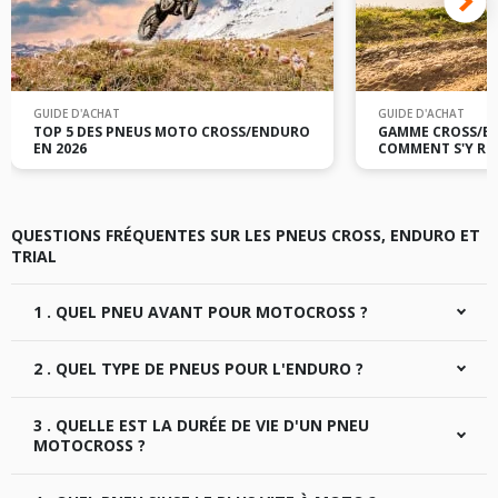
GUIDE D'ACHAT
GUIDE D'ACHAT
TOP 5 DES PNEUS MOTO CROSS/ENDURO
GAMME CROSS/EN
EN 2026
COMMENT S'Y RE
QUESTIONS FRÉQUENTES SUR LES PNEUS CROSS, ENDURO ET
TRIAL
1 . QUEL PNEU AVANT POUR MOTOCROSS ?
Tout dépendra du type de terrain : boue, herbe, sable ou
2 . QUEL TYPE DE PNEUS POUR L'ENDURO ?
caillouteux, car il existe des pneus pour toutes ces
catégories d’utilisation.
Les pneus enduro font partie des pneus off-road. On
En règle générale sur un terrain sec et difficile on
3 . QUELLE EST LA DURÉE DE VIE D'UN PNEU
cherche alors un maximum d’adhérence sur tous types de
privilégiera des gommes dures avec des crampons solides
terrains. Les pneus enduro ont la particularité d'avoir de
MOTOCROSS ?
et inversement sur un sol plutôt meuble on se dirigera
très gros crampons massifs avec des sculptures
vers des gommes plus tendres.
renforcées.
La durée de vie d’un pneu de motocross, peut varier en