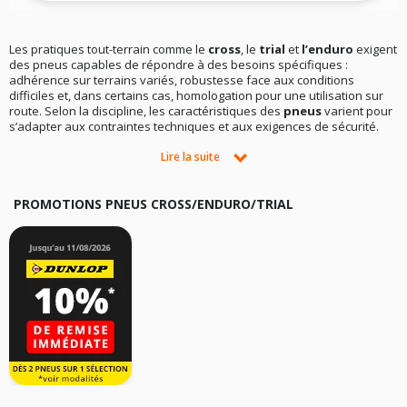
Les pratiques tout-terrain comme le
cross
, le
trial
et
l’enduro
exigent
des pneus capables de répondre à des besoins spécifiques :
adhérence sur terrains variés, robustesse face aux conditions
difficiles et, dans certains cas, homologation pour une utilisation sur
route. Selon la discipline, les caractéristiques des
pneus
varient pour
s’adapter aux contraintes techniques et aux exigences de sécurité.
Lire la suite
PNEU POUR CROSS ET TRIAL : DES CRAMPONS POUR UNE
ADHÉRENCE MAXIMALE
Les pneus moto
cross
et
trial
se distinguent par leurs
crampons
PROMOTIONS PNEUS CROSS/ENDURO/TRIAL
profonds et espacés, spécialement conçus pour offrir une
adhérence
optimale sur des terrains meubles, boueux ou accidentés. Toutefois,
ces pneus ne sont généralement
pas adaptés
à une utilisation sur
route : leur faible adhérence sur sol mouillé et en courbe, combinée à
une usure rapide sur asphalte, limite leur usage aux environnements
hors route.
PNEU POUR ENDURO : ROBUSTESSE ET POLYVALENCE SUR TOUS
LES TERRAINS
L’enduro
, discipline mêlant endurance et technicité, requiert des
pneus capables de gérer des environnements variés et souvent
hostiles. Les pneus enduro se caractérisent par leur conception