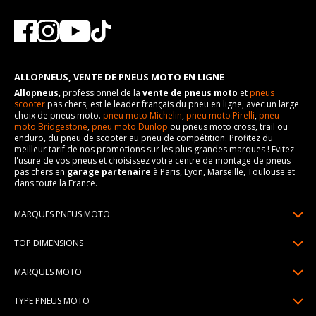
ALLOPNEUS, VENTE DE PNEUS MOTO EN LIGNE
Allopneus
, professionnel de la
vente de pneus moto
et
pneus
scooter
pas chers, est le leader français du pneu en ligne, avec un large
choix de pneus moto.
pneu moto Michelin
,
pneu moto Pirelli
,
pneu
moto Bridgestone
,
pneu moto Dunlop
ou pneus moto cross, trail ou
enduro, du pneu de scooter au pneu de compétition. Profitez du
meilleur tarif de nos promotions sur les plus grandes marques ! Evitez
l'usure de vos pneus et choisissez votre centre de montage de pneus
pas chers en
garage partenaire
à Paris, Lyon, Marseille, Toulouse et
dans toute la France.
MARQUES PNEUS MOTO
Pneus Michelin
TOP DIMENSIONS
Pneus Pirelli
90/90R21
MARQUES MOTO
Pneus Continental
120/70R17
Pneus Yamaha
Pneus Bridgestone
TYPE PNEUS MOTO
150/70R17
Pneus Honda
Pneus Dunlop