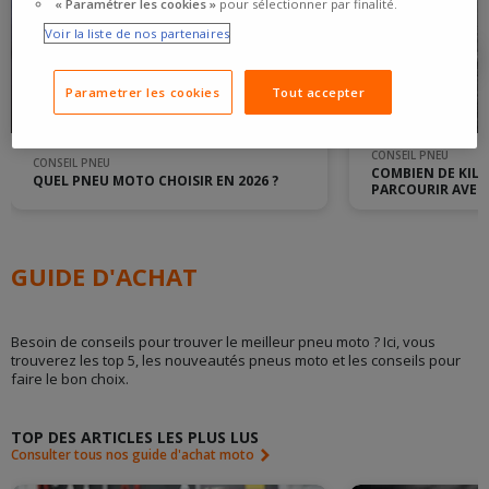
« Paramétrer les cookies »
pour sélectionner par finalité.
Voir la liste de nos partenaires
Parametrer les cookies
Tout accepter
CONSEIL PNEU
CONSEIL PNEU
COMBIEN DE KIL
QUEL PNEU MOTO CHOISIR EN 2026 ?
PARCOURIR AVEC
GUIDE D'ACHAT
Besoin de conseils pour trouver le meilleur pneu moto ? Ici, vous
trouverez les top 5, les nouveautés pneus moto et les conseils pour
faire le bon choix.
TOP DES ARTICLES LES PLUS LUS
Consulter tous nos guide d'achat moto