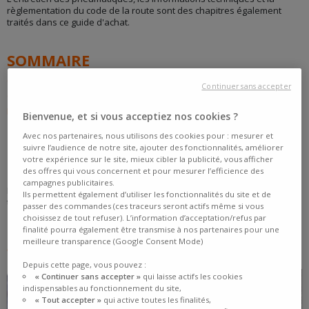
règlementation du code de la route sont des chapitres également
traités dans ce guide d'achat.
SOMMAIRE
Conseils pneu
Continuer sans accepter
Guide d'achat
Décryptage et Actualités
Bienvenue, et si vous acceptiez nos cookies ?
Avec nos partenaires, nous utilisons des cookies pour : mesurer et
CONSEILS PNEU
suivre l’audience de notre site, ajouter des fonctionnalités, améliorer
votre expérience sur le site, mieux cibler la publicité, vous afficher
des offres qui vous concernent et pour mesurer l’efficience des
campagnes publicitaires.
Des questions sur les pneus moto, la réglementation ? On vous donne
Ils permettent également d’utiliser les fonctionnalités du site et de
tous les bons conseils pour entretenir vos pneus moto.
passer des commandes (ces traceurs seront actifs même si vous
choisissez de tout refuser). L’information d’acceptation/refus par
finalité pourra également être transmise à nos partenaires pour une
TOP ARTICLES LES PLUS LUS
meilleure transparence (Google Consent Mode)
Consulter tous nos conseils pneus moto
Depuis cette page, vous pouvez :
« Continuer sans accepter »
qui laisse actifs les cookies
indispensables au fonctionnement du site,
« Tout accepter »
qui active toutes les finalités,