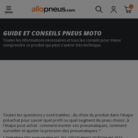
0
MENU
GUIDE ET CONSEILS PNEUS MOTO
Toutes les informations nécessaires et tous les conseils pour mieux
comprendre ce produit qui peut s'avérer très technique.
Toutes les questions y sont traitées : du choix du produit dans l'étape
préachat pour savoir quel profil ou quel segment de pneu choisir, à
l'étape post-achat : comment monter ses pneumatiques, comment
surveiller et ajuster la pression des pneumatiques ?
L'entretien des pneumatiques, les informations techniques et la