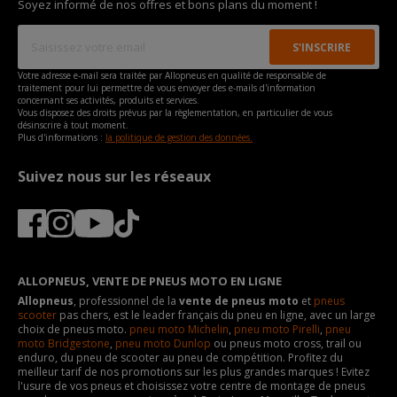
Soyez informé de nos offres et bons plans du moment !
Votre adresse e-mail sera traitée par Allopneus en qualité de responsable de
traitement pour lui permettre de vous envoyer des e-mails d'information
concernant ses activités, produits et services.
Vous disposez des droits prévus par la règlementation, en particulier de vous
désinscrire à tout moment.
Plus d'informations :
la politique de gestion des données.
Suivez nous sur les réseaux
ALLOPNEUS, VENTE DE PNEUS MOTO EN LIGNE
Allopneus
, professionnel de la
vente de pneus moto
et
pneus
scooter
pas chers, est le leader français du pneu en ligne, avec un large
choix de pneus moto.
pneu moto Michelin
,
pneu moto Pirelli
,
pneu
moto Bridgestone
,
pneu moto Dunlop
ou pneus moto cross, trail ou
enduro, du pneu de scooter au pneu de compétition. Profitez du
meilleur tarif de nos promotions sur les plus grandes marques ! Evitez
l'usure de vos pneus et choisissez votre centre de montage de pneus