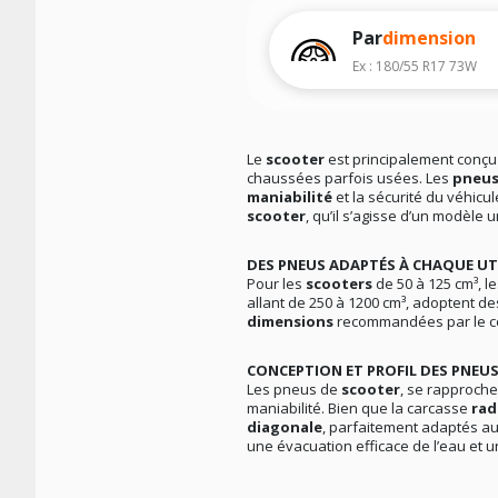
Par
dimension
Ex : 180/55 R17 73W
Le
scooter
est principalement conç
chaussées parfois usées. Les
pneu
maniabilité
et la sécurité du véhicu
scooter
, qu’il s’agisse d’un modèle 
DES PNEUS ADAPTÉS À CHAQUE UT
Pour les
scooters
de 50 à 125 cm³, 
allant de 250 à 1200 cm³, adoptent d
dimensions
recommandées par le co
CONCEPTION ET PROFIL DES PNEUS
Les pneus de
scooter
, se rapproch
maniabilité. Bien que la carcasse
rad
diagonale
, parfaitement adaptés au
une évacuation efficace de l’eau et 