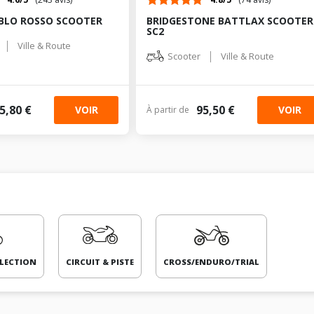
IABLO ROSSO SCOOTER
BRIDGESTONE BATTLAX SCOOTER
SC2
|
Ville & Route
|
Scooter
Ville & Route
5,80 €
95,50 €
VOIR
VOIR
À partir de
LECTION
CIRCUIT & PISTE
CROSS/ENDURO/TRIAL