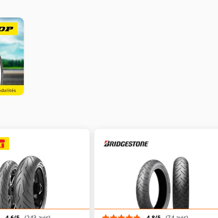
4.6/5
(243 avis)
4.8/5
(74 avis)