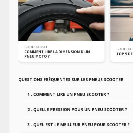
GUIDE D'ACHAT
GUIDE D'A
COMMENT LIRE LA DIMENSION D'UN
TOP 5 D
PNEU MOTO ?
QUESTIONS FRÉQUENTES SUR LES PNEUS SCOOTER
1 . COMMENT LIRE UN PNEU SCOOTER ?
Le flanc d'un pneu indique un grand nombre d'informat
2 . QUELLE PRESSION POUR UN PNEU SCOOTER ?
Pour comprendre tout ces éléments voici comment les lir
Exemple sur un pneu indiquant 110/80-14 (59 S) TL
Il est indispensable de vérifier au moins 1 fois par moi
110 indique la largeur de la bande de roulement expri
3 . QUEL EST LE MEILLEUR PNEU POUR SCOOTER ?
La pression d’un pneu, exprimée en bar, dépend de chaq
80 indique la hauteur du flanc exprimée comme telle : 80
2,2 bars pour le pneu arrière. Pour un maxi-scooter (400 o