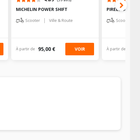
MICHELIN POWER SHIFT
PIRELLI ANGEL
|
|
Scooter
Ville & Route
Scooter
95,00 €
37,7
VOIR
À partir de
À partir de