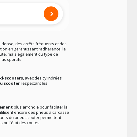
on dense, des arrêts fréquents et des
sation en garantissant l’adhérence, la
ute, mais également du type de
lus sportifs.
xi-scooters
, avec des cylindrées
u scooter
respectant les
lement
plus arrondie pour faciliter la
tilisent encore des pneus à carcasse
tants du pneu scooter permettent
 ou l’état des routes.