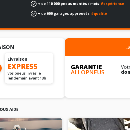
+ de 110 000 pneus montés / mois
#expérience
+ de 600 garages approuvés
#qualité
L
AISON
Livraison
EXPRESS
GARANTIE
Vot
ALLOPNEUS
do
vos pneus livrés le
lendemain avant 13h
OUS AIDE