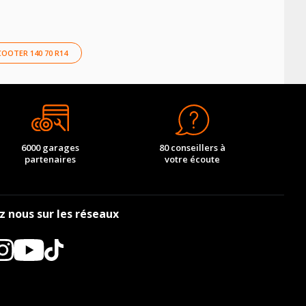
u véhicule et à son usage.
e y est normalement indiquée. Si elle est effacée,
ion des pneus. Si ce n’est pas le cas, vous pouvez
es maxi-scooters.
OOTER 140 70 R14
6000 garages
80 conseillers à
partenaires
votre écoute
z nous sur les réseaux