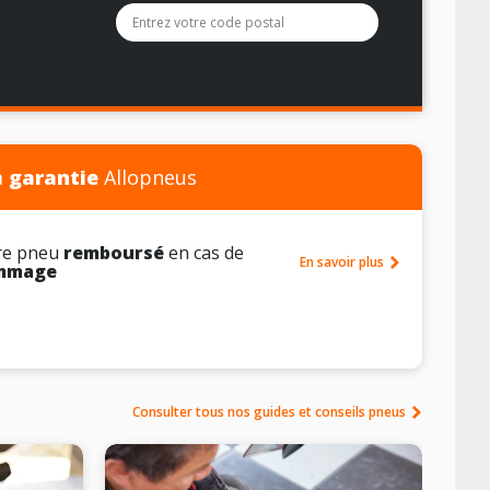
La liste des options sous le champ de recherche sera filtrée
a
garantie
Allopneus
re pneu
remboursé
en cas de
En savoir plus
mmage
Consulter tous nos guides et conseils pneus