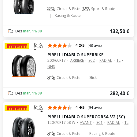
Circuit & Piste
Sport & Route
|
Racing & Route
132,50 €
Dès
mar. 11/08
4.2/5
(48 avis)
PIRELLI DIABLO SUPERBIKE
200/60R17
ARRIERE
SC2
RADIAL
TL
NHS
|
Circuit & Piste
Slick
282,40 €
Dès
mar. 11/08
4.4/5
(94 avis)
PIRELLI DIABLO SUPERCORSA V2 (SC)
120/70R17 58 W
AVANT
SC1
RADIAL
TL
|
Circuit & Piste
Racing & Route