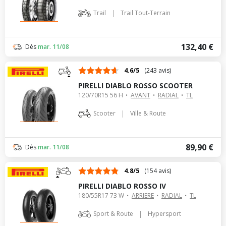
|
Trail
Trail Tout-Terrain
132,40 €
Dès
mar. 11/08
4.6/5
(243 avis)
PIRELLI DIABLO ROSSO SCOOTER
120/70R15 56 H
AVANT
RADIAL
TL
|
Scooter
Ville & Route
89,90 €
Dès
mar. 11/08
4.8/5
(154 avis)
PIRELLI DIABLO ROSSO IV
180/55R17 73 W
ARRIERE
RADIAL
TL
|
Sport & Route
Hypersport