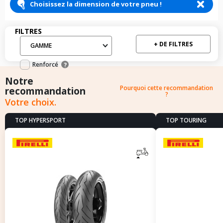
Choisissez la dimension de votre pneu !
Filtres
FILTRES
+ DE FILTRES
GAMME
Filtres mis en avant: Renforcé / Runflat
Renforcé
?
Notre
Pourquoi cette recommandation
recommandation
?
Votre choix.
TOP HYPERSPORT
TOP TOURING