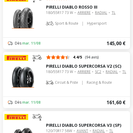
PIRELLI DIABLO ROSSO III
180/55R17 73 W
ARRIERE
RADIAL
TL
|
Sport & Route
Hypersport
145,00 €
Dès
mar. 11/08
4.4/5
(94 avis)
PIRELLI DIABLO SUPERCORSA V2 (SC)
180/55R17 73 W
ARRIERE
SC2
RADIAL
TL
|
Circuit & Piste
Racing & Route
161,60 €
Dès
mar. 11/08
PIRELLI DIABLO SUPERCORSA V3 (SP)
120/70R17 58W
AVANT
RADIAL
TL