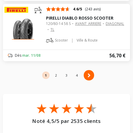
4.6/5
(243 avis)
PIRELLI DIABLO ROSSO SCOOTER
120/80-14 58 S
AVANT_ARRIERE
DIAGONAL
TL
|
Scooter
Ville & Route
56,70 €
Dès
mar. 11/08
1
2
2
3
4
Noté 4,5/5 par 2535 clients