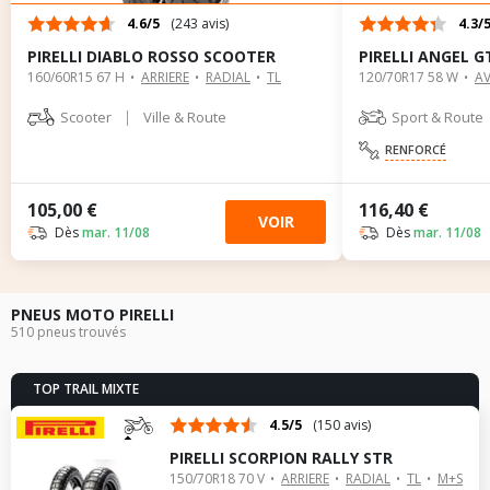
4.6/5
(243 avis)
4.3/
PIRELLI DIABLO ROSSO SCOOTER
PIRELLI ANGEL G
160/60R15 67 H
ARRIERE
RADIAL
TL
120/70R17 58 W
A
|
Scooter
Ville & Route
Sport & Route
RENFORCÉ
105,00 €
116,40 €
VOIR
Dès
mar. 11/08
Dès
mar. 11/08
PNEUS MOTO PIRELLI
510 pneus trouvés
TOP TRAIL MIXTE
4.5/5
(150 avis)
PIRELLI SCORPION RALLY STR
150/70R18 70 V
ARRIERE
RADIAL
TL
M+S