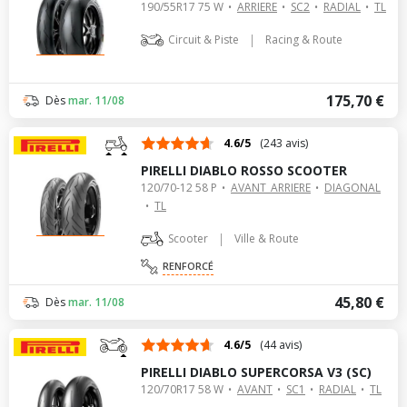
190/55R17 75 W
ARRIERE
SC2
RADIAL
TL
|
Circuit & Piste
Racing & Route
175,70 €
Dès
mar. 11/08
4.6/5
(243 avis)
PIRELLI DIABLO ROSSO SCOOTER
120/70-12 58 P
AVANT_ARRIERE
DIAGONAL
TL
|
Scooter
Ville & Route
RENFORCÉ
45,80 €
Dès
mar. 11/08
4.6/5
(44 avis)
PIRELLI DIABLO SUPERCORSA V3 (SC)
120/70R17 58 W
AVANT
SC1
RADIAL
TL