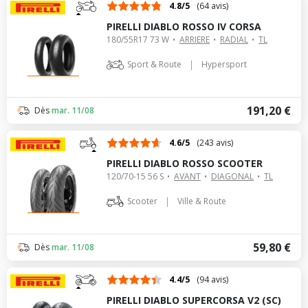
4.8/5
(64 avis)
PIRELLI DIABLO ROSSO IV CORSA
180/55R17 73 W
ARRIERE
RADIAL
TL
|
Sport & Route
Hypersport
191,20 €
Dès
mar. 11/08
4.6/5
(243 avis)
PIRELLI DIABLO ROSSO SCOOTER
120/70-15 56 S
AVANT
DIAGONAL
TL
|
Scooter
Ville & Route
59,80 €
Dès
mar. 11/08
4.4/5
(94 avis)
PIRELLI DIABLO SUPERCORSA V2 (SC)