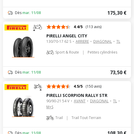
175,30 €
Dès
mar. 11/08
4.4/5
(113 avis)
PIRELLI ANGEL CITY
130/70-17 62 S
ARRIERE
DIAGONAL
TL
|
Sport & Route
Petites cylindrées
73,50 €
Dès
mar. 11/08
4.5/5
(150 avis)
PIRELLI SCORPION RALLY STR
90/90-21 54 V
AVANT
DIAGONAL
TL
M+S
|
Trail
Trail Tout-Terrain
108,30 €
Dès
mar. 11/08