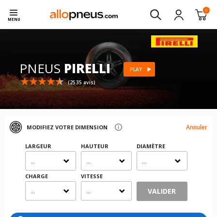
0
MENU
PNEUS
PIRELLI
PLAY
(2535 avis)
Annuler
MODIFIEZ VOTRE DIMENSION
LARGEUR
HAUTEUR
DIAMÈTRE
...
...
...
CHARGE
VITESSE
VALIDER
...
...