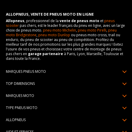
ALLOPNEUS, VENTE DE PNEUS MOTO EN LIGNE
Allopneus
, professionnel de la
vente de pneus moto
et
pneus
scooter
pas chers, est le leader français du pneu en ligne, avec un large
choix de pneus moto.
pneu moto Michelin
,
pneu moto Pirelli
,
pneu
moto Bridgestone
,
pneu moto Dunlop
ou pneus moto cross, trail ou
enduro, du pneu de scooter au pneu de compétition. Profitez du
meilleur tarif de nos promotions sur les plus grandes marques ! Evitez
l'usure de vos pneus et choisissez votre centre de montage de pneus
pas chers en
garage partenaire
à Paris, Lyon, Marseille, Toulouse et
dans toute la France.
MARQUES PNEUS MOTO
Pneus Michelin
TOP DIMENSIONS
Pneus Pirelli
90/90R21
MARQUES MOTO
Pneus Continental
120/70R17
Pneus Yamaha
Pneus Bridgestone
TYPE PNEUS MOTO
150/70R17
Pneus Honda
Pneus Dunlop
Pneus moto sport & route
160/60R17
ALLOPNEUS
Pneus Kawasaki
Pneus Metzeler
Pneus scooter
170/60R17
Qui sommes-nous? | About us
Pneus BMW
Pneus Mitas
AIDE ET SERVICES