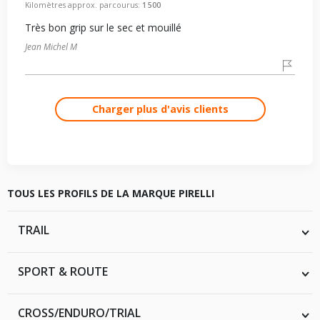
Kilomètres approx. parcourus:
1 500
Très bon grip sur le sec et mouillé
Jean Michel M
Charger plus d'avis clients
TOUS LES PROFILS DE LA MARQUE PIRELLI
TRAIL
MT60 RS
SPORT & ROUTE
MT60 RS CORSA
SCORPION RALLY
ANGEL CITY
CROSS/ENDURO/TRIAL
SCORPION RALLY STR