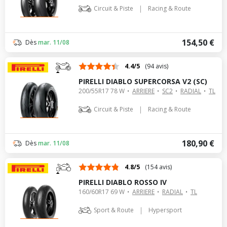
|
Circuit & Piste
Racing & Route
154,50 €
Dès
mar. 11/08
4.4/5
(94 avis)
PIRELLI DIABLO SUPERCORSA V2 (SC)
200/55R17 78 W
ARRIERE
SC2
RADIAL
TL
|
Circuit & Piste
Racing & Route
180,90 €
Dès
mar. 11/08
4.8/5
(154 avis)
PIRELLI DIABLO ROSSO IV
160/60R17 69 W
ARRIERE
RADIAL
TL
|
Sport & Route
Hypersport