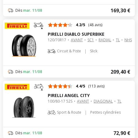
169,30 €
Dès
mar. 11/08
4.2/5
(48 avis)
PIRELLI DIABLO SUPERBIKE
120/70R17
AVANT
SC1
RADIAL
TL
NHS
|
Circuit & Piste
Slick
209,40 €
Dès
mar. 11/08
4.4/5
(113 avis)
PIRELLI ANGEL CITY
100/80-17 52S
AVANT
DIAGONAL
TL
|
Sport & Route
Petites cylindrées
72,90 €
Dès
mar. 11/08