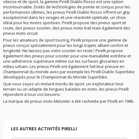
design très distinctif et attrayant qui ajoute une touche
recherche de grip, de sensation et de sportivité plutôt que
comme l’EPT (Enhanced Patch Technology), présente, par exemple, sur
vitesse et de sport, la gamme Pirelli Diablo Rosso est une option
le
Pirelli Angel ST
esthétique à votre moto.
la longévité.
et qui a pour but d’optimiser la zone de contact au sol
incontournable. Dotés de technologies de pointe et conçus pour les
afin d’améliorer les performances du pneu. Pirelli propose également,
performances ultimes, les pneus Pirelli Diablo Rosso offrent un grip
sur le
Pirelli Diablo Rosso Corsa
, la technologie ICS (Ideal Contour
exceptionnel dans les virages et une réactivité optimale, un choix
Shaping) qui permet une maximisation de la zone de contact au sol
idéal pour les motos sportives. Pirelli propose des pneus sport et
pour un meilleur comportement sur l’angle et une plus grande
route, des pneus scooter, des pneus moto trail mais également des
confiance pour ré-accélérer en sortie de virage. On notera aussi que
pneus moto circuit.
certains modèles
Pirelli Moto
ont été dessinés avec la technologie FGD
Pour les amateurs de sport touring, Pirelli propose une gamme de
(Functional Groove Design) offrant de bonnes performances sur piste
pneus conçus spécialement pour les longs trajets alliant confort et
(proche d’un pneu racing slick) et un contrôle excellent sur surface
mouillée. On retrouve également dans la gamme Pirelli Moto, des
longévité. Ne laissez pas votre scooter en reste ! Pirelli propose
pneumatiques bi-gommes, développés pour avoir une adhérence
également des pneus pour scooter pour une maniabilité extrême et
maximale en virage tout en gardant une longévité importante (Gomme
une adhérence supérieure même sur les surfaces glissantes en
plus dure sur la bande de roulement et plus tendre sur les flancs.). On
milieu urbain. Les pneus Pirelli ont également fait leur preuve en
retrouve cette technologie sur le Pirelli Diablo Rosso II, par exemple.
Championnat du monde avec par exemple les Pirelli Diablo Superbike
Pneu moto compétition
développés pour le Championnat du Monde Superbike.
Les pneumatiques Moto Pirelli sont parmi les tout meilleurs. Pour
Que vous soyez un motard mordu de sport, un explorateur tout-
preuve, les victoires du manufacturier dans certaines des plus grandes
terrain ou un adapte de longues balades en moto, les pneus Pirelli
compétitions, comme la victoire aux 24h du Mans moto en 2011, aux
répondent à tous vos besoins.
championnats du monde des Rallyes tout terrain 2011 ou encore au Bol
d’or en 2012 avec le team Kawasaki-SRC Pirelli est très actif sur le
La marque de pneus moto Metzeler a été rachetée par Pirelli en 1986.
segment de la moto et propose une large gamme de produits. Sportifs
ou routiers, en passant par les conducteurs de scooters, il y en a pour
tous les gouts.
LES AUTRES ACTIVITÉS PIRELLI