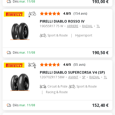
193,00 €
Dès
mar. 11/08
4.8/5
(154 avis)
PIRELLI DIABLO ROSSO IV
190/55R17 75 W
ARRIERE
RADIAL
TL
|
Sport & Route
Hypersport
190,50 €
Dès
mar. 11/08
4.6/5
(55 avis)
PIRELLI DIABLO SUPERCORSA V4 (SP)
120/70ZR17 58W
AVANT
SP
RADIAL
TL
Circuit & Piste
Sport & Route
|
Racing & Route
152,40 €
Dès
mar. 11/08