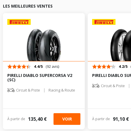
performance sur sol mouillé reste inférieure à celle des pneus
routiers classiques en raison de leur faible profondeur de rainures.
LES MEILLEURES VENTES
4.4/5
(92 avis)
4.2/5
PIRELLI DIABLO SUPERCORSA V2
PIRELLI DIABLO SU
(SC)
|
Circuit & Piste
|
Circuit & Piste
Racing & Route
135,40 €
91,10 €
VOIR
À partir de
À partir de