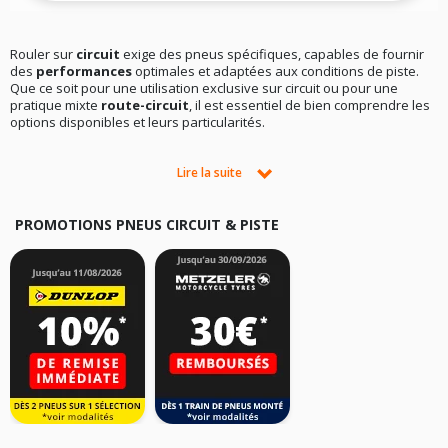
Rouler sur
circuit
exige des pneus spécifiques, capables de fournir
des
performances
optimales et adaptées aux conditions de piste.
Que ce soit pour une utilisation exclusive sur circuit ou pour une
pratique mixte
route-circuit
, il est essentiel de bien comprendre les
options disponibles et leurs particularités.
PNEU SLICK : UNE PERFORMANCE SANS COMPROMIS POUR LA
Lire la suite
PISTE
Les pneus de
compétition
, communément appelés
slick
, sont
indispensables pour une utilisation exclusive sur
circuit
. Leur bande
PROMOTIONS PNEUS CIRCUIT & PISTE
de roulement totalement lisse maximise
l’adhérence
et les
performances, tandis que le choix des gommes permet de s'adapter
aux conditions spécifiques de roulage. Toutefois, ces pneus ne sont
pas homologués
pour la route, rendant leur usage strictement limité
aux circuits fermés.
PNEU SEMI-SLICK : UN COMPROMIS POUR LES AMATEURS DE
CIRCUIT
Pour ceux qui souhaitent alterner entre route et circuit, les pneus
semi-slick
représentent une excellente alternative. Ces pneus, dotés
de sculptures minimales, sont
homologués
pour un usage
routier
tout en offrant une adhérence améliorée sur
piste
. Cependant, leur