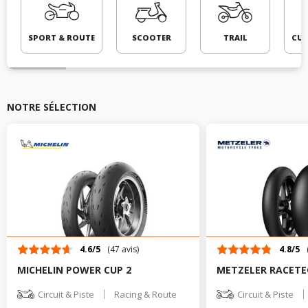
SPORT & ROUTE
SCOOTER
TRAIL
CUS
NOTRE SÉLECTION
4.6/5
(47 avis)
4.8/5
MICHELIN POWER CUP 2
METZELER RACETEC
|
|
Circuit & Piste
Racing & Route
Circuit & Piste