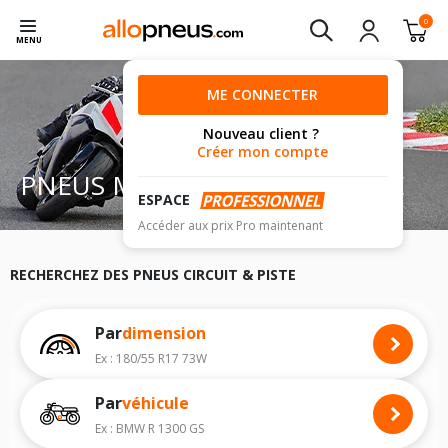
0
MENU
ME CONNECTER
Nouveau client ?
Créer mon compte
PNEUS MOTO CIRCUIT & PISTE
ESPACE
Accéder aux prix Pro maintenant
RECHERCHEZ DES PNEUS CIRCUIT & PISTE
Par
dimension
Ex : 180/55 R17 73W
Par
véhicule
Ex : BMW R 1300 GS