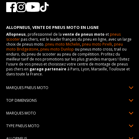
ALLOPNEUS, VENTE DE PNEUS MOTO EN LIGNE
Allopneus
, professionnel de la
vente de pneus moto
et
pneus
scooter
pas chers, est le leader français du pneu en ligne, avec un large
choix de pneus moto.
pneu moto Michelin
,
pneu moto Pirelli
,
pneu
moto Bridgestone
,
pneu moto Dunlop
ou pneus moto cross, trail ou
enduro, du pneu de scooter au pneu de compétition. Profitez du
meilleur tarif de nos promotions sur les plus grandes marques ! Evitez
l'usure de vos pneus et choisissez votre centre de montage de pneus
pas chers en
garage partenaire
à Paris, Lyon, Marseille, Toulouse et
dans toute la France.
MARQUES PNEUS MOTO
Pneus Michelin
TOP DIMENSIONS
Pneus Pirelli
90/90R21
MARQUES MOTO
Pneus Continental
120/70R17
Pneus Yamaha
Pneus Bridgestone
TYPE PNEUS MOTO
150/70R17
Pneus Honda
Pneus Dunlop
Pneus moto sport & route
160/60R17
ALLOPNEUS