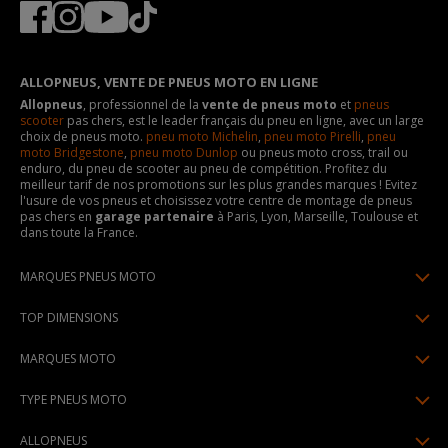
ALLOPNEUS, VENTE DE PNEUS MOTO EN LIGNE
Allopneus
, professionnel de la
vente de pneus moto
et
pneus
scooter
pas chers, est le leader français du pneu en ligne, avec un large
choix de pneus moto.
pneu moto Michelin
,
pneu moto Pirelli
,
pneu
moto Bridgestone
,
pneu moto Dunlop
ou pneus moto cross, trail ou
enduro, du pneu de scooter au pneu de compétition. Profitez du
meilleur tarif de nos promotions sur les plus grandes marques ! Evitez
l'usure de vos pneus et choisissez votre centre de montage de pneus
pas chers en
garage partenaire
à Paris, Lyon, Marseille, Toulouse et
dans toute la France.
MARQUES PNEUS MOTO
Pneus Michelin
TOP DIMENSIONS
Pneus Pirelli
90/90R21
MARQUES MOTO
Pneus Continental
120/70R17
Pneus Yamaha
Pneus Bridgestone
TYPE PNEUS MOTO
150/70R17
Pneus Honda
Pneus Dunlop
Pneus moto sport & route
160/60R17
ALLOPNEUS
Pneus Kawasaki
Pneus Metzeler