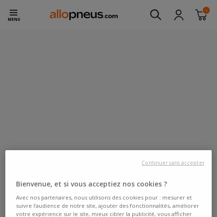
0
MENU
Continuer sans accepter
Bienvenue, et si vous acceptiez nos cookies ?
Avec nos partenaires, nous utilisons des cookies pour : mesurer et
suivre l’audience de notre site, ajouter des fonctionnalités, améliorer
votre expérience sur le site, mieux cibler la publicité, vous afficher