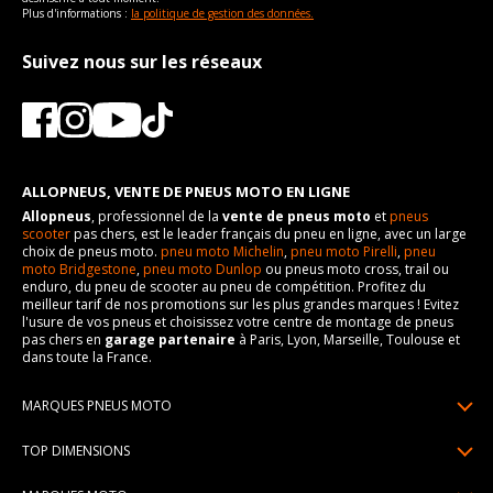
Plus d'informations :
la politique de gestion des données.
Suivez nous sur les réseaux
ALLOPNEUS, VENTE DE PNEUS MOTO EN LIGNE
Allopneus
, professionnel de la
vente de pneus moto
et
pneus
scooter
pas chers, est le leader français du pneu en ligne, avec un large
choix de pneus moto.
pneu moto Michelin
,
pneu moto Pirelli
,
pneu
moto Bridgestone
,
pneu moto Dunlop
ou pneus moto cross, trail ou
enduro, du pneu de scooter au pneu de compétition. Profitez du
meilleur tarif de nos promotions sur les plus grandes marques ! Evitez
l'usure de vos pneus et choisissez votre centre de montage de pneus
pas chers en
garage partenaire
à Paris, Lyon, Marseille, Toulouse et
dans toute la France.
MARQUES PNEUS MOTO
Pneus Michelin
TOP DIMENSIONS
Pneus Pirelli
90/90R21