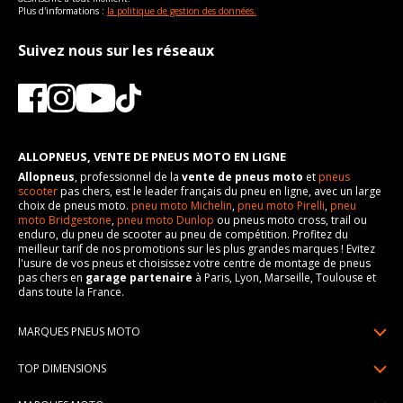
Plus d'informations :
la politique de gestion des données.
Suivez nous sur les réseaux
ALLOPNEUS, VENTE DE PNEUS MOTO EN LIGNE
Allopneus
, professionnel de la
vente de pneus moto
et
pneus
scooter
pas chers, est le leader français du pneu en ligne, avec un large
choix de pneus moto.
pneu moto Michelin
,
pneu moto Pirelli
,
pneu
moto Bridgestone
,
pneu moto Dunlop
ou pneus moto cross, trail ou
enduro, du pneu de scooter au pneu de compétition. Profitez du
meilleur tarif de nos promotions sur les plus grandes marques ! Evitez
l'usure de vos pneus et choisissez votre centre de montage de pneus
pas chers en
garage partenaire
à Paris, Lyon, Marseille, Toulouse et
dans toute la France.
MARQUES PNEUS MOTO
Pneus Michelin
TOP DIMENSIONS
Pneus Pirelli
90/90R21