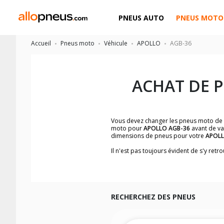
PNEUS AUTO
PNEUS MOTO
Accueil
Pneus moto
Véhicule
APOLLO
AGB-36
ACHAT DE 
Vous devez changer les pneus moto de
moto pour
APOLLO AGB-36
avant de va
dimensions de pneus pour votre
APOL
Il n'est pas toujours évident de s'y re
facilement les dimensions de pneus h
Vous ne savez pas comment trouver les 
la moto ainsi que sur l'étiquette collée 
Vous trouverez les propositions pour l
facilement.
RECHERCHEZ DES PNEUS
Nous recommandons de toujours monter