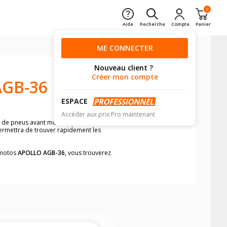
0
Aide
Recherche
Compte
Panier
ME CONNECTER
Nouveau client ?
Créer mon compte
AGB-36
ESPACE
Accéder aux prix Pro maintenant
n de pneus avant moto et pneus arrière
permettra de trouver rapidement les
s motos
APOLLO AGB-36
, vous trouverez
neumatiques, dans le carnet de bord de
he par véhicule, simplement et