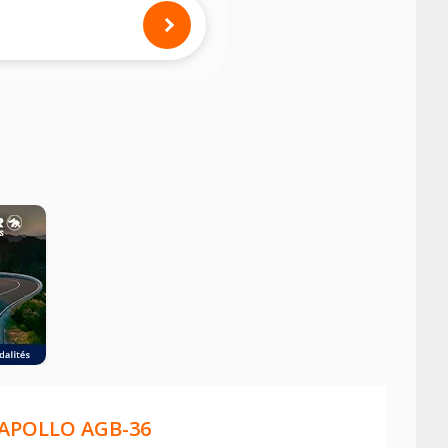
mension des pneus montés sur votre
APOLLO AGB-36