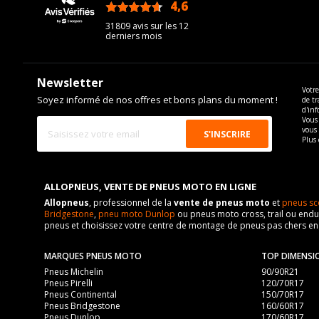
4,6
/5
31809 avis sur les 12
derniers mois
Newsletter
Votre
Soyez informé de nos offres et bons plans du moment !
de tr
d'inf
Vous 
vous
Plus 
ALLOPNEUS, VENTE DE PNEUS MOTO EN LIGNE
Allopneus
, professionnel de la
vente de pneus moto
et
pneus sc
Bridgestone
,
pneu moto Dunlop
ou pneus moto cross, trail ou endur
pneus et choisissez votre centre de montage de pneus pas chers e
MARQUES PNEUS MOTO
TOP DIMENSI
Pneus Michelin
90/90R21
Pneus Pirelli
120/70R17
Pneus Continental
150/70R17
Pneus Bridgestone
160/60R17
Pneus Dunlop
170/60R17