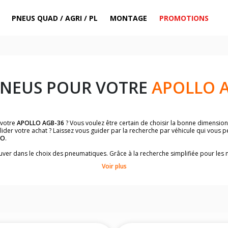
PNEUS QUAD / AGRI / PL
MONTAGE
PROMOTIONS
PNEUS POUR VOTRE
APOLLO 
 votre
APOLLO AGB-36
? Vous voulez être certain de choisir la bonne dimensio
lider votre achat ? Laissez vous guider par la recherche par véhicule qui vous 
LO
.
trouver dans le choix des pneumatiques. Grâce à la recherche simplifiée pour le
omologuées par
APOLLO AGB-36
.
Voir plus
dimensions de vos pneus ? Ces informations sont indiquées sur le flanc des p
sur la moto.
es pneus avant moto et les pneus arrière moto grâce à notre moteur de recherc
 des pneus moto avec les dimensions homologuées par le constructeur.