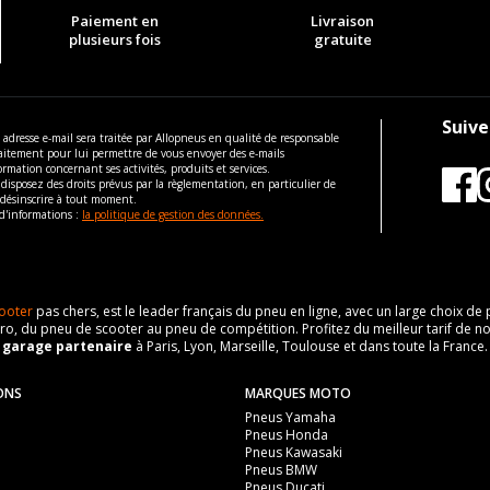
Paiement en
Livraison
plusieurs fois
gratuite
Suive
 adresse e-mail sera traitée par Allopneus en qualité de responsable
aitement pour lui permettre de vous envoyer des e-mails
ormation concernant ses activités, produits et services.
disposez des droits prévus par la règlementation, en particulier de
 désinscrire à tout moment.
d'informations :
la politique de gestion des données.
ooter
pas chers, est le leader français du pneu en ligne, avec un large choix d
o, du pneu de scooter au pneu de compétition. Profitez du meilleur tarif de no
n
garage partenaire
à Paris, Lyon, Marseille, Toulouse et dans toute la France.
ONS
MARQUES MOTO
Pneus Yamaha
Pneus Honda
Pneus Kawasaki
Pneus BMW
Pneus Ducati