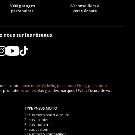
6000 garages
80 conseillers à
partenaires
votre écoute
z nous sur les réseaux
e pneus moto.
pneu moto Michelin
,
pneu moto Pirelli
,
pneu moto
s promotions sur les plus grandes marques ! Evitez l'usure de vos
TYPE PNEUS MOTO
Pneus moto sport & route
Pneus scooter
Pneus moto trail
Pneus custom
Pneus moto compétition