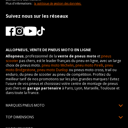
Plus d'informations :
la politique de gestion des données.
Suivez nous sur les réseaux
ALLOPNEUS, VENTE DE PNEUS MOTO EN LIGNE
Allopneus
, professionnel de la
vente de pneus moto
et
pneus
scooter
pas chers, est le leader français du pneu en ligne, avec un large
choix de pneus moto.
pneu moto Michelin
,
pneu moto Pirelli
,
pneu
moto Bridgestone
,
pneu moto Dunlop
ou pneus moto cross, trail ou
enduro, du pneu de scooter au pneu de compétition. Profitez du
meilleur tarif de nos promotions sur les plus grandes marques ! Evitez
l'usure de vos pneus et choisissez votre centre de montage de pneus
pas chers en
garage partenaire
à Paris, Lyon, Marseille, Toulouse et
dans toute la France.
MARQUES PNEUS MOTO
Pneus Michelin
TOP DIMENSIONS
Pneus Pirelli
90/90R21