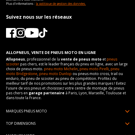
Plus d'informations :
la politique de gestion des données.
Suivez nous sur les réseaux
ALLOPNEUS, VENTE DE PNEUS MOTO EN LIGNE
Allopneus
, professionnel de la
vente de pneus moto
et
pneus
scooter
pas chers, est le leader français du pneu en ligne, avec un large
choix de pneus moto.
pneu moto Michelin
,
pneu moto Pirelli
,
pneu
moto Bridgestone
,
pneu moto Dunlop
ou pneus moto cross, trail ou
enduro, du pneu de scooter au pneu de compétition. Profitez du
meilleur tarif de nos promotions sur les plus grandes marques ! Evitez
l'usure de vos pneus et choisissez votre centre de montage de pneus
pas chers en
garage partenaire
à Paris, Lyon, Marseille, Toulouse et
dans toute la France.
MARQUES PNEUS MOTO
Pneus Michelin
TOP DIMENSIONS
Pneus Pirelli
90/90R21