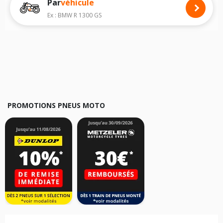
Par
véhicule
Nous recommandons de toujours monter des pneus moto avec les
dimensions homologuées par le constructeur.
Ex : BMW R 1300 GS
Pour cela, veuillez sélectionner le modèle de votre moto
APRILIA RS 250
ci-dessous :
Les résultats de votre recherche sont donnés à titre indicatif. Il est
fortement recommandé de vérifier en amont la dimension des pneus
montés sur votre véhicule, sans oublier les indices de charge et de
vitesse, indispensables pour que votre dimension soit complète.
PROMOTIONS PNEUS MOTO