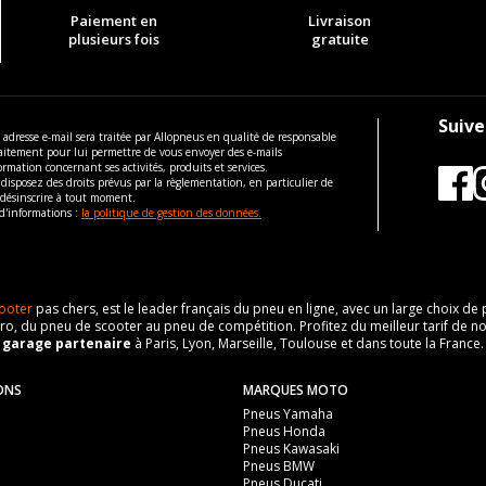
Paiement en
Livraison
plusieurs fois
gratuite
Suive
 adresse e-mail sera traitée par Allopneus en qualité de responsable
aitement pour lui permettre de vous envoyer des e-mails
ormation concernant ses activités, produits et services.
disposez des droits prévus par la règlementation, en particulier de
 désinscrire à tout moment.
d'informations :
la politique de gestion des données.
ooter
pas chers, est le leader français du pneu en ligne, avec un large choix d
o, du pneu de scooter au pneu de compétition. Profitez du meilleur tarif de no
n
garage partenaire
à Paris, Lyon, Marseille, Toulouse et dans toute la France.
ONS
MARQUES MOTO
Pneus Yamaha
Pneus Honda
Pneus Kawasaki
Pneus BMW
Pneus Ducati