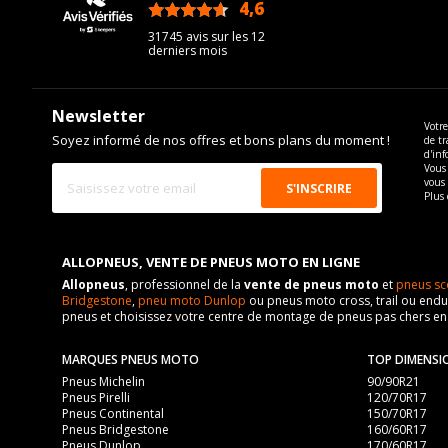
4,6
/5
31745 avis sur les 12
derniers mois
Newsletter
Votre
Soyez informé de nos offres et bons plans du moment !
de tr
d'inf
Vous 
vous
Plus 
ALLOPNEUS, VENTE DE PNEUS MOTO EN LIGNE
Allopneus
, professionnel de la
vente de pneus moto
et
pneus sc
Bridgestone
,
pneu moto Dunlop
ou pneus moto cross, trail ou endur
pneus et choisissez votre centre de montage de pneus pas chers e
MARQUES PNEUS MOTO
TOP DIMENSI
Pneus Michelin
90/90R21
Pneus Pirelli
120/70R17
Pneus Continental
150/70R17
Pneus Bridgestone
160/60R17
Pneus Dunlop
170/60R17