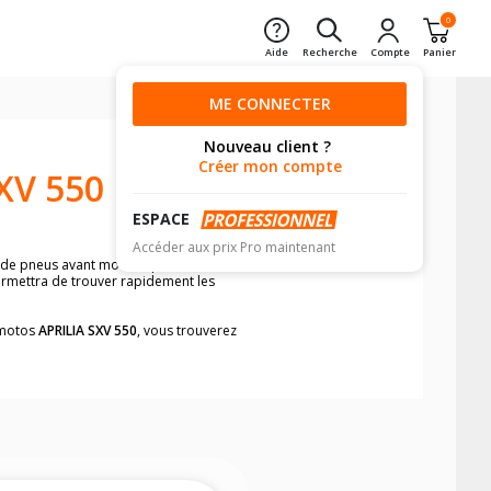
0
Aide
Recherche
Compte
Panier
ME CONNECTER
Nouveau client ?
Créer mon compte
XV 550
ESPACE
Accéder aux prix Pro maintenant
n de pneus avant moto et pneus arrière
permettra de trouver rapidement les
s motos
APRILIA SXV 550
, vous trouverez
neumatiques, dans le carnet de bord de
he par véhicule, simplement et