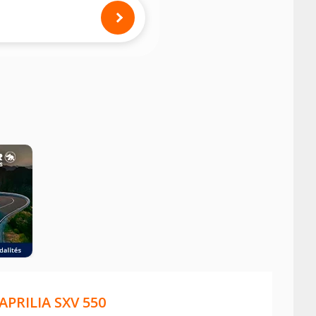
mension des pneus montés sur votre
APRILIA SXV 550