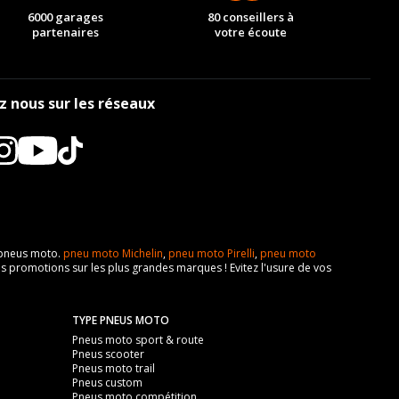
6000 garages
80 conseillers à
partenaires
votre écoute
z nous sur les réseaux
e pneus moto.
pneu moto Michelin
,
pneu moto Pirelli
,
pneu moto
s promotions sur les plus grandes marques ! Evitez l'usure de vos
TYPE PNEUS MOTO
Pneus moto sport & route
Pneus scooter
Pneus moto trail
Pneus custom
Pneus moto compétition