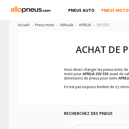
PNEUS AUTO
PNEUS MOTO
Accueil
Pneus moto
Véhicule
APRILIA
SXV 550
ACHAT DE 
Vous devez changer les pneus moto de
moto pour
APRILIA SXV 550
avant de val
dimensions de pneus pour votre
APRILI
Il n'est pas toujours évident de s'y re
facilement les dimensions de pneus h
Vous ne savez pas comment trouver les 
la moto ainsi que sur l'étiquette collée 
Vous trouverez les propositions pour l
facilement.
RECHERCHEZ DES PNEUS
Nous recommandons de toujours monter