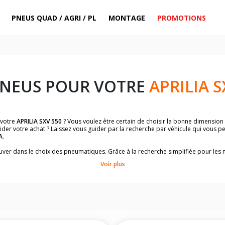
PNEUS QUAD / AGRI / PL
MONTAGE
PROMOTIONS
PNEUS POUR VOTRE
APRILIA S
 votre
APRILIA SXV 550
? Vous voulez être certain de choisir la bonne dimensio
ider votre achat ? Laissez vous guider par la recherche par véhicule qui vous 
A
.
trouver dans le choix des pneumatiques. Grâce à la recherche simplifiée pour le
omologuées par
APRILIA SXV 550
.
Voir plus
dimensions de vos pneus ? Ces informations sont indiquées sur le flanc des p
sur la moto.
es pneus avant moto et les pneus arrière moto grâce à notre moteur de recherc
 des pneus moto avec les dimensions homologuées par le constructeur.