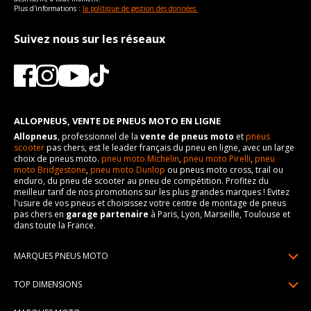
Plus d'informations :
la politique de gestion des données.
Suivez nous sur les réseaux
ALLOPNEUS, VENTE DE PNEUS MOTO EN LIGNE
Allopneus
, professionnel de la
vente de pneus moto
et
pneus
scooter
pas chers, est le leader français du pneu en ligne, avec un large
choix de pneus moto.
pneu moto Michelin
,
pneu moto Pirelli
,
pneu
moto Bridgestone
,
pneu moto Dunlop
ou pneus moto cross, trail ou
enduro, du pneu de scooter au pneu de compétition. Profitez du
meilleur tarif de nos promotions sur les plus grandes marques ! Evitez
l'usure de vos pneus et choisissez votre centre de montage de pneus
pas chers en
garage partenaire
à Paris, Lyon, Marseille, Toulouse et
dans toute la France.
MARQUES PNEUS MOTO
Pneus Michelin
TOP DIMENSIONS
Pneus Pirelli
90/90R21