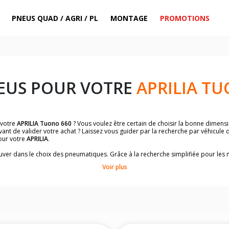
PNEUS QUAD / AGRI / PL
MONTAGE
PROMOTIONS
EUS POUR VOTRE
APRILIA TU
 votre
APRILIA Tuono 660
? Vous voulez être certain de choisir la bonne dimen
ant de valider votre achat ? Laissez vous guider par la recherche par véhicule
our votre
APRILIA
.
trouver dans le choix des pneumatiques. Grâce à la recherche simplifiée pour le
de pneus homologuées par
APRILIA Tuono 660
.
Voir plus
dimensions de vos pneus ? Ces informations sont indiquées sur le flanc des p
sur la moto.
es pneus avant moto et les pneus arrière moto grâce à notre moteur de recherc
 des pneus moto avec les dimensions homologuées par le constructeur.