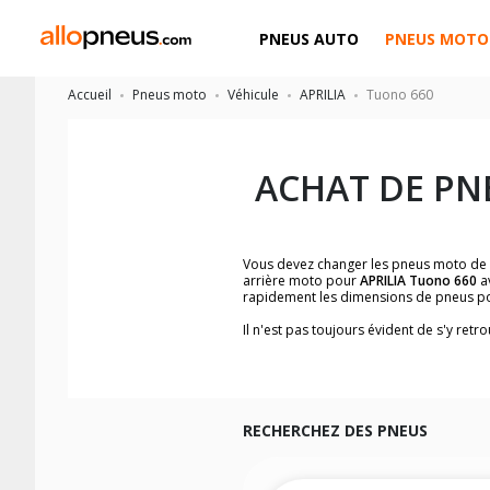
PNEUS AUTO
PNEUS MOTO
Accueil
Pneus moto
Véhicule
APRILIA
Tuono 660
ACHAT DE PN
Vous devez changer les pneus moto de
arrière moto pour
APRILIA Tuono 660
av
rapidement les dimensions de pneus p
Il n'est pas toujours évident de s'y re
trouverez facilement les dimensions 
Vous ne savez pas comment trouver les 
la moto ainsi que sur l'étiquette collée 
Vous trouverez les propositions pour l
facilement.
RECHERCHEZ DES PNEUS
Nous recommandons de toujours monter