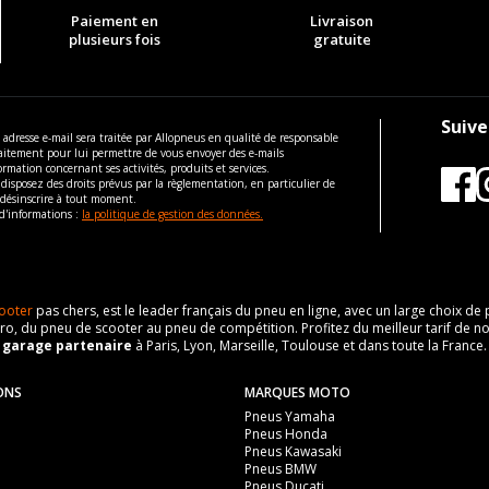
Paiement en
Livraison
plusieurs fois
gratuite
Suive
 adresse e-mail sera traitée par Allopneus en qualité de responsable
aitement pour lui permettre de vous envoyer des e-mails
ormation concernant ses activités, produits et services.
disposez des droits prévus par la règlementation, en particulier de
 désinscrire à tout moment.
d'informations :
la politique de gestion des données.
ooter
pas chers, est le leader français du pneu en ligne, avec un large choix d
o, du pneu de scooter au pneu de compétition. Profitez du meilleur tarif de no
n
garage partenaire
à Paris, Lyon, Marseille, Toulouse et dans toute la France.
ONS
MARQUES MOTO
Pneus Yamaha
Pneus Honda
Pneus Kawasaki
Pneus BMW
Pneus Ducati