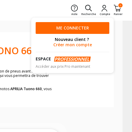
0
Aide
Recherche
Compte
Panier
ME CONNECTER
Nouveau client ?
Créer mon compte
ONO 660
ESPACE
Accéder aux prix Pro maintenant
sion de pneus avant moto et pneus
 qui vous permettra de trouver
s motos
APRILIA Tuono 660
, vous
neumatiques, dans le carnet de bord de
he par véhicule, simplement et