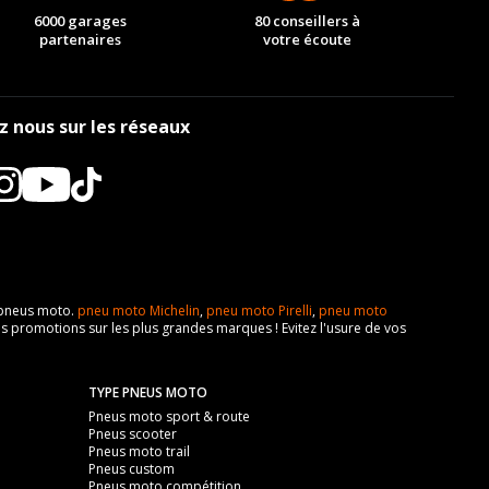
6000 garages
80 conseillers à
partenaires
votre écoute
z nous sur les réseaux
e pneus moto.
pneu moto Michelin
,
pneu moto Pirelli
,
pneu moto
s promotions sur les plus grandes marques ! Evitez l'usure de vos
TYPE PNEUS MOTO
Pneus moto sport & route
Pneus scooter
Pneus moto trail
Pneus custom
Pneus moto compétition