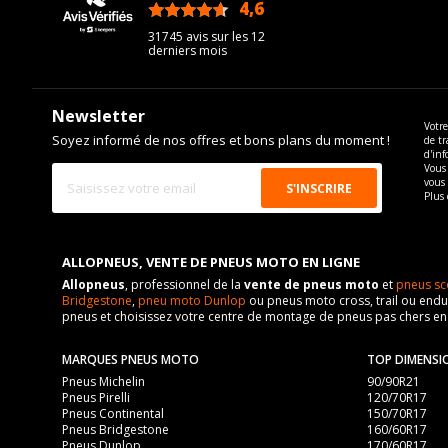
4,6
/5
31745 avis sur les 12
derniers mois
Newsletter
Votre
Soyez informé de nos offres et bons plans du moment !
de tr
d'inf
Vous 
vous
Plus 
ALLOPNEUS, VENTE DE PNEUS MOTO EN LIGNE
Allopneus
, professionnel de la
vente de pneus moto
et
pneus sc
Bridgestone
,
pneu moto Dunlop
ou pneus moto cross, trail ou endur
pneus et choisissez votre centre de montage de pneus pas chers e
MARQUES PNEUS MOTO
TOP DIMENSI
Pneus Michelin
90/90R21
Pneus Pirelli
120/70R17
Pneus Continental
150/70R17
Pneus Bridgestone
160/60R17
Pneus Dunlop
170/60R17