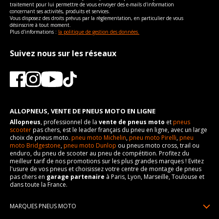
traitement pour lui permettre de vous envoyer des e-mails d'information
concernant ses activités, produits et services.
Vous disposez des droits prévus par la règlementation, en particulier de vous
désinscrire à tout moment.
Plus d'informations :
la politique de gestion des données.
Suivez nous sur les réseaux
ALLOPNEUS, VENTE DE PNEUS MOTO EN LIGNE
Allopneus
, professionnel de la
vente de pneus moto
et
pneus
scooter
pas chers, est le leader français du pneu en ligne, avec un large
choix de pneus moto.
pneu moto Michelin
,
pneu moto Pirelli
,
pneu
moto Bridgestone
,
pneu moto Dunlop
ou pneus moto cross, trail ou
enduro, du pneu de scooter au pneu de compétition. Profitez du
meilleur tarif de nos promotions sur les plus grandes marques ! Evitez
l'usure de vos pneus et choisissez votre centre de montage de pneus
pas chers en
garage partenaire
à Paris, Lyon, Marseille, Toulouse et
dans toute la France.
MARQUES PNEUS MOTO