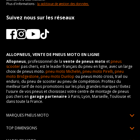
Plus d'informations :
la politique de gestion des données.
Suivez nous sur les réseaux
ALLOPNEUS, VENTE DE PNEUS MOTO EN LIGNE
Allopneus
, professionnel de la
vente de pneus moto
et
pneus
scooter
pas chers, est le leader français du pneu en ligne, avec un large
choix de pneus moto.
pneu moto Michelin
,
pneu moto Pirelli
,
pneu
moto Bridgestone
,
pneu moto Dunlop
ou pneus moto cross, trail ou
enduro, du pneu de scooter au pneu de compétition. Profitez du
meilleur tarif de nos promotions sur les plus grandes marques ! Evitez
l'usure de vos pneus et choisissez votre centre de montage de pneus
pas chers en
garage partenaire
à Paris, Lyon, Marseille, Toulouse et
dans toute la France.
MARQUES PNEUS MOTO
Pneus Michelin
TOP DIMENSIONS
Pneus Pirelli
90/90R21