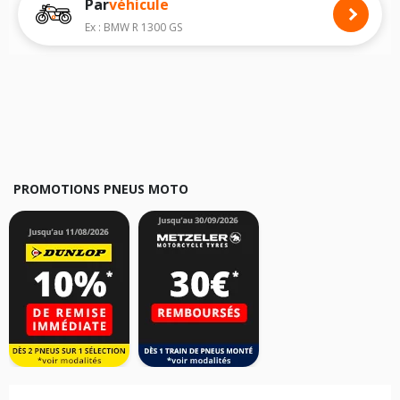
Par
véhicule
Nous recommandons de toujours monter des pneus moto avec les
dimensions homologuées par le constructeur.
Ex : BMW R 1300 GS
Pour cela, veuillez sélectionner la motorisation de votre moto
ARDILA
ci-dessous :
Les résultats de votre recherche sont donnés à titre indicatif. Il est
fortement recommandé de vérifier en amont la dimension des pneus
montés sur votre véhicule, sans oublier les indices de charge et de
vitesse, indispensables pour que votre dimension soit complète.
PROMOTIONS PNEUS MOTO