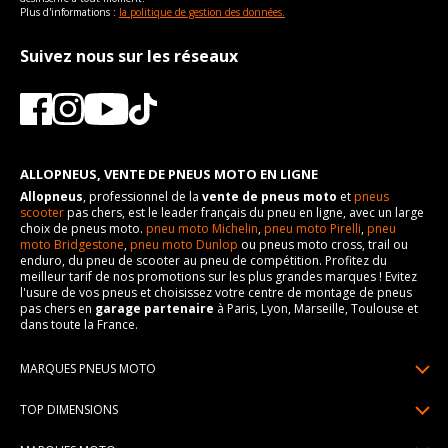
Plus d'informations :
la politique de gestion des données.
Suivez nous sur les réseaux
ALLOPNEUS, VENTE DE PNEUS MOTO EN LIGNE
Allopneus
, professionnel de la
vente de pneus moto
et
pneus
scooter
pas chers, est le leader français du pneu en ligne, avec un large
choix de pneus moto.
pneu moto Michelin
,
pneu moto Pirelli
,
pneu
moto Bridgestone
,
pneu moto Dunlop
ou pneus moto cross, trail ou
enduro, du pneu de scooter au pneu de compétition. Profitez du
meilleur tarif de nos promotions sur les plus grandes marques ! Evitez
l'usure de vos pneus et choisissez votre centre de montage de pneus
pas chers en
garage partenaire
à Paris, Lyon, Marseille, Toulouse et
dans toute la France.
MARQUES PNEUS MOTO
Pneus Michelin
TOP DIMENSIONS
Pneus Pirelli
90/90R21