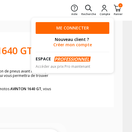
0
Aide
Recherche
Compte
Panier
ME CONNECTER
Nouveau client ?
Créer mon compte
640 GT
ESPACE
Accéder aux prix Pro maintenant
sion de pneus avant moto et pneus
qui vous permettra de trouver
s motos
AVINTON 1640 GT
, vous
neumatiques, dans le carnet de bord de
he par véhicule, simplement et