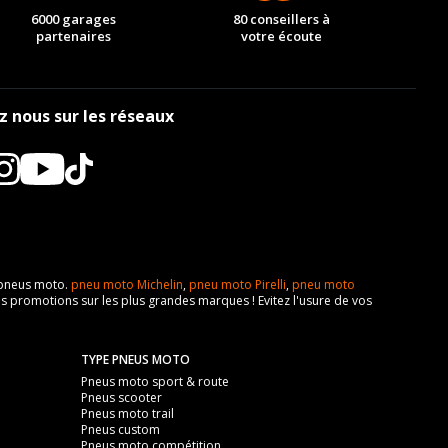
6000 garages
80 conseillers à
partenaires
votre écoute
z nous sur les réseaux
e pneus moto.
pneu moto Michelin
,
pneu moto Pirelli
,
pneu moto
s promotions sur les plus grandes marques ! Evitez l'usure de vos
TYPE PNEUS MOTO
Pneus moto sport & route
Pneus scooter
Pneus moto trail
Pneus custom
Pneus moto compétition