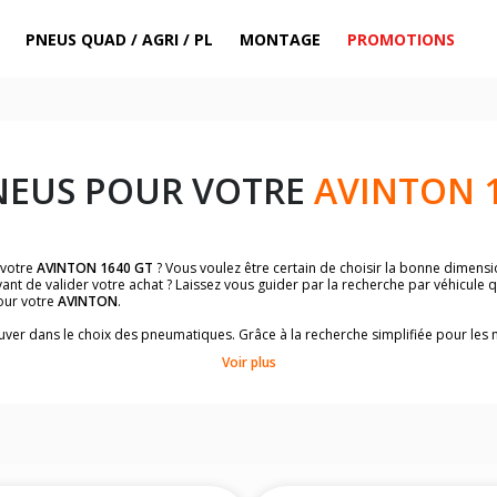
PNEUS QUAD / AGRI / PL
MONTAGE
PROMOTIONS
NEUS POUR VOTRE
AVINTON 1
 votre
AVINTON 1640 GT
? Vous voulez être certain de choisir la bonne dimen
ant de valider votre achat ? Laissez vous guider par la recherche par véhicule 
our votre
AVINTON
.
trouver dans le choix des pneumatiques. Grâce à la recherche simplifiée pour le
de pneus homologuées par
AVINTON 1640 GT
.
Voir plus
dimensions de vos pneus ? Ces informations sont indiquées sur le flanc des p
sur la moto.
es pneus avant moto et les pneus arrière moto grâce à notre moteur de recherc
 des pneus moto avec les dimensions homologuées par le constructeur.