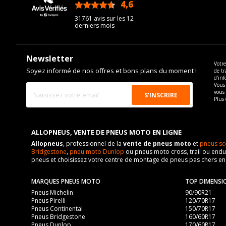
4,6
/5
31761 avis sur les 12
derniers mois
Newsletter
Votre
Soyez informé de nos offres et bons plans du moment !
de tr
d'inf
Vous 
vous
Plus 
ALLOPNEUS, VENTE DE PNEUS MOTO EN LIGNE
Allopneus
, professionnel de la
vente de pneus moto
et
pneus sc
Bridgestone
,
pneu moto Dunlop
ou pneus moto cross, trail ou endur
pneus et choisissez votre centre de montage de pneus pas chers e
MARQUES PNEUS MOTO
TOP DIMENSI
Pneus Michelin
90/90R21
Pneus Pirelli
120/70R17
Pneus Continental
150/70R17
Pneus Bridgestone
160/60R17
Pneus Dunlop
170/60R17