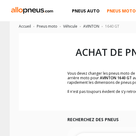
PNEUS AUTO
PNEUS MOTO
Accueil
Pneus moto
Véhicule
AVINTON
1640 GT
ACHAT DE P
Vous devez changer les pneus moto de
arrière moto pour
AVINTON 1640 GT
av
rapidement les dimensions de pneus p
Il n'est pas toujours évident de s'y re
trouverez facilement les dimensions 
Vous ne savez pas comment trouver les 
la moto ainsi que sur l'étiquette collée 
Vous trouverez les propositions pour l
facilement.
RECHERCHEZ DES PNEUS
Nous recommandons de toujours monter