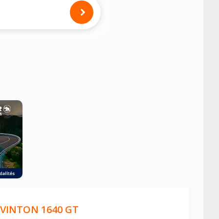
mension des pneus montés sur votre
VINTON 1640 GT