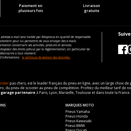
Paiement en
Livraison
plusieurs fois
gratuite
Suive
 adresse e-mail sera traitée par Allopneus en qualité de responsable
aitement pour lui permettre de vous envoyer des e-mails
ormation concernant ses activités, produits et services.
disposez des droits prévus par la règlementation, en particulier de
 désinscrire à tout moment.
d'informations :
la politique de gestion des données.
ooter
pas chers, est le leader français du pneu en ligne, avec un large choix d
o, du pneu de scooter au pneu de compétition. Profitez du meilleur tarif de no
n
garage partenaire
à Paris, Lyon, Marseille, Toulouse et dans toute la France.
ONS
MARQUES MOTO
Pneus Yamaha
Pneus Honda
Pneus Kawasaki
Pneus BMW
Pneus Ducati