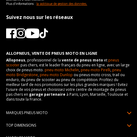
Plus d'informations :
la politique de gestion des données.
Suivez nous sur les réseaux
ALLOPNEUS, VENTE DE PNEUS MOTO EN LIGNE
Allopneus
, professionnel de la
vente de pneus moto
et
pneus
scooter
pas chers, est le leader français du pneu en ligne, avec un large
choix de pneus moto.
pneu moto Michelin
,
pneu moto Pirelli
,
pneu
moto Bridgestone
,
pneu moto Dunlop
ou pneus moto cross, trail ou
enduro, du pneu de scooter au pneu de compétition. Profitez du
meilleur tarif de nos promotions sur les plus grandes marques ! Evitez
l'usure de vos pneus et choisissez votre centre de montage de pneus
pas chers en
garage partenaire
à Paris, Lyon, Marseille, Toulouse et
dans toute la France.
MARQUES PNEUS MOTO
Pneus Michelin
TOP DIMENSIONS
Pneus Pirelli
90/90R21