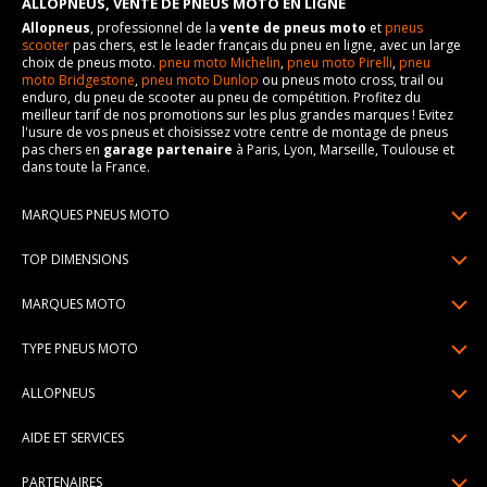
ALLOPNEUS, VENTE DE PNEUS MOTO EN LIGNE
Allopneus
, professionnel de la
vente de pneus moto
et
pneus
scooter
pas chers, est le leader français du pneu en ligne, avec un large
choix de pneus moto.
pneu moto Michelin
,
pneu moto Pirelli
,
pneu
moto Bridgestone
,
pneu moto Dunlop
ou pneus moto cross, trail ou
enduro, du pneu de scooter au pneu de compétition. Profitez du
meilleur tarif de nos promotions sur les plus grandes marques ! Evitez
l'usure de vos pneus et choisissez votre centre de montage de pneus
pas chers en
garage partenaire
à Paris, Lyon, Marseille, Toulouse et
dans toute la France.
MARQUES PNEUS MOTO
Pneus Michelin
TOP DIMENSIONS
Pneus Pirelli
90/90R21
MARQUES MOTO
Pneus Continental
120/70R17
Pneus Yamaha
Pneus Bridgestone
TYPE PNEUS MOTO
150/70R17
Pneus Honda
Pneus Dunlop
Pneus moto sport & route
160/60R17
ALLOPNEUS
Pneus Kawasaki
Pneus Metzeler
Pneus scooter
170/60R17
Qui sommes-nous? | About us
Pneus BMW
Pneus Mitas
AIDE ET SERVICES
Pneus moto trail
180/55R17
Avis DriverReviews | Who is DriverReviews
Pneus Ducati
Paiement en plusieurs fois
Pneus custom
190/55R17
PARTENAIRES
Espace Presse