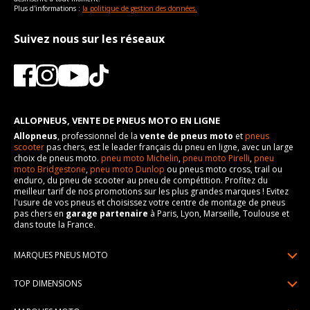
Plus d'informations :
la politique de gestion des données.
Suivez nous sur les réseaux
ALLOPNEUS, VENTE DE PNEUS MOTO EN LIGNE
Allopneus
, professionnel de la
vente de pneus moto
et
pneus
scooter
pas chers, est le leader français du pneu en ligne, avec un large
choix de pneus moto.
pneu moto Michelin
,
pneu moto Pirelli
,
pneu
moto Bridgestone
,
pneu moto Dunlop
ou pneus moto cross, trail ou
enduro, du pneu de scooter au pneu de compétition. Profitez du
meilleur tarif de nos promotions sur les plus grandes marques ! Evitez
l'usure de vos pneus et choisissez votre centre de montage de pneus
pas chers en
garage partenaire
à Paris, Lyon, Marseille, Toulouse et
dans toute la France.
MARQUES PNEUS MOTO
Pneus Michelin
TOP DIMENSIONS
Pneus Pirelli
90/90R21