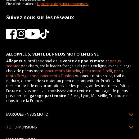
Plus d'informations :
la politique de gestion des données.
Suivez nous sur les réseaux
ALLOPNEUS, VENTE DE PNEUS MOTO EN LIGNE
Allopneus
, professionnel de la
vente de pneus moto
et
pneus
scooter
pas chers, est le leader français du pneu en ligne, avec un large
choix de pneus moto.
pneu moto Michelin
,
pneu moto Pirelli
,
pneu
moto Bridgestone
,
pneu moto Dunlop
ou pneus moto cross, trail ou
enduro, du pneu de scooter au pneu de compétition. Profitez du
meilleur tarif de nos promotions sur les plus grandes marques ! Evitez
l'usure de vos pneus et choisissez votre centre de montage de pneus
pas chers en
garage partenaire
à Paris, Lyon, Marseille, Toulouse et
dans toute la France.
MARQUES PNEUS MOTO
Pneus Michelin
TOP DIMENSIONS
Pneus Pirelli
90/90R21