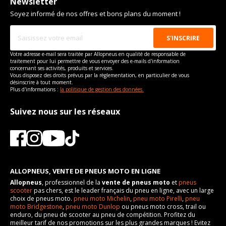
Newsletter
Soyez informé de nos offres et bons plans du moment !
Votre adresse e-mail sera traitée par Allopneus en qualité de responsable de
traitement pour lui permettre de vous envoyer des e-mails d'information
concernant ses activités, produits et services.
Vous disposez des droits prévus par la règlementation, en particulier de vous
désinscrire à tout moment.
Plus d'informations :
la politique de gestion des données.
Suivez nous sur les réseaux
ALLOPNEUS, VENTE DE PNEUS MOTO EN LIGNE
Allopneus
, professionnel de la
vente de pneus moto
et
pneus
scooter
pas chers, est le leader français du pneu en ligne, avec un large
choix de pneus moto.
pneu moto Michelin
,
pneu moto Pirelli
,
pneu
moto Bridgestone
,
pneu moto Dunlop
ou pneus moto cross, trail ou
enduro, du pneu de scooter au pneu de compétition. Profitez du
meilleur tarif de nos promotions sur les plus grandes marques ! Evitez