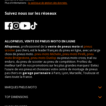
Plus d'informations :
la politique de gestion des données.
Suivez nous sur les réseaux
ALLOPNEUS, VENTE DE PNEUS MOTO EN LIGNE
Allopneus
, professionnel de la
vente de pneus moto
et
pneus
scooter
pas chers, est le leader français du pneu en ligne, avec un large
choix de pneus moto.
pneu moto Michelin
,
pneu moto Pirelli
,
pneu
moto Bridgestone
,
pneu moto Dunlop
ou pneus moto cross, trail ou
enduro, du pneu de scooter au pneu de compétition. Profitez du
meilleur tarif de nos promotions sur les plus grandes marques ! Evitez
l'usure de vos pneus et choisissez votre centre de montage de pneus
pas chers en
garage partenaire
à Paris, Lyon, Marseille, Toulouse et
dans toute la France.
MARQUES PNEUS MOTO
Pneus Michelin
TOP DIMENSIONS
Pneus Pirelli
90/90R21