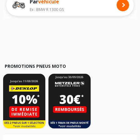
Par
véhicule
Nous recommandons de toujours monter des pneus moto avec les
dimensions homologuées par le constructeur.
Ex : BMW R 1300 GS
Pour cela, veuillez sélectionner le modèle de votre moto
BIMOTA YB6 E.I
ci-dessous :
Les résultats de votre recherche sont donnés à titre indicatif. Il est
fortement recommandé de vérifier en amont la dimension des pneus
montés sur votre véhicule, sans oublier les indices de charge et de
vitesse, indispensables pour que votre dimension soit complète.
PROMOTIONS PNEUS MOTO