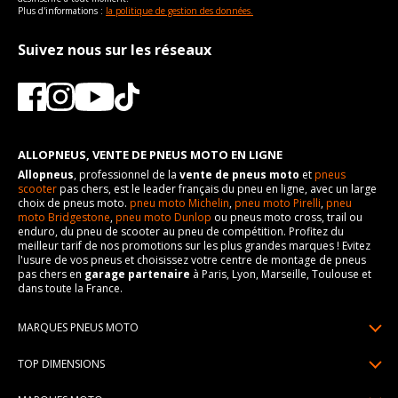
Plus d'informations :
la politique de gestion des données.
Suivez nous sur les réseaux
ALLOPNEUS, VENTE DE PNEUS MOTO EN LIGNE
Allopneus
, professionnel de la
vente de pneus moto
et
pneus
scooter
pas chers, est le leader français du pneu en ligne, avec un large
choix de pneus moto.
pneu moto Michelin
,
pneu moto Pirelli
,
pneu
moto Bridgestone
,
pneu moto Dunlop
ou pneus moto cross, trail ou
enduro, du pneu de scooter au pneu de compétition. Profitez du
meilleur tarif de nos promotions sur les plus grandes marques ! Evitez
l'usure de vos pneus et choisissez votre centre de montage de pneus
pas chers en
garage partenaire
à Paris, Lyon, Marseille, Toulouse et
dans toute la France.
MARQUES PNEUS MOTO
Pneus Michelin
TOP DIMENSIONS
Pneus Pirelli
90/90R21