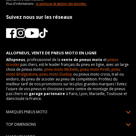
Plus d'informations :
la politique de gestion des données.
Suivez nous sur les réseaux
ALLOPNEUS, VENTE DE PNEUS MOTO EN LIGNE
Allopneus
, professionnel de la
vente de pneus moto
et
pneus
scooter
pas chers, est le leader français du pneu en ligne, avec un large
choix de pneus moto.
pneu moto Michelin
,
pneu moto Pirelli
,
pneu
moto Bridgestone
,
pneu moto Dunlop
ou pneus moto cross, trail ou
enduro, du pneu de scooter au pneu de compétition. Profitez du
meilleur tarif de nos promotions sur les plus grandes marques ! Evitez
l'usure de vos pneus et choisissez votre centre de montage de pneus
pas chers en
garage partenaire
à Paris, Lyon, Marseille, Toulouse et
dans toute la France.
MARQUES PNEUS MOTO
Pneus Michelin
TOP DIMENSIONS
Pneus Pirelli
90/90R21