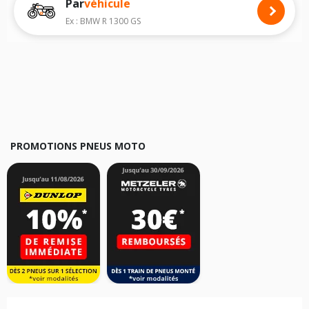
Par
véhicule
Nous recommandons de toujours monter des pneus moto avec les
dimensions homologuées par le constructeur.
Ex : BMW R 1300 GS
Pour cela, veuillez sélectionner le modèle de votre moto
BMW HP 4
ci-
dessous :
Les résultats de votre recherche sont donnés à titre indicatif. Il est
fortement recommandé de vérifier en amont la dimension des pneus
montés sur votre véhicule, sans oublier les indices de charge et de
vitesse, indispensables pour que votre dimension soit complète.
PROMOTIONS PNEUS MOTO