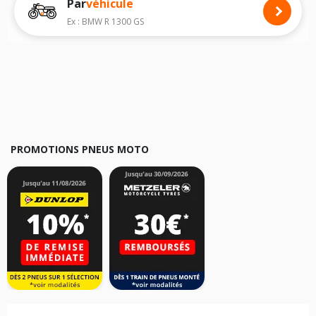
Par
véhicule
Nous recommandons de toujours monter des pneus moto avec les
dimensions homologuées par le constructeur.
Ex : BMW R 1300 GS
Pour cela, veuillez sélectionner le modèle de votre moto
BMW K 100 RS
ci-dessous :
Les résultats de votre recherche sont donnés à titre indicatif. Il est
fortement recommandé de vérifier en amont la dimension des pneus
montés sur votre véhicule, sans oublier les indices de charge et de
vitesse, indispensables pour que votre dimension soit complète.
PROMOTIONS PNEUS MOTO