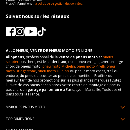
Plus d'informations :
la politique de gestion des données.
Suivez nous sur les réseaux
ALLOPNEUS, VENTE DE PNEUS MOTO EN LIGNE
Allopneus
, professionnel de la
vente de pneus moto
et
pneus
scooter
pas chers, est le leader français du pneu en ligne, avec un large
choix de pneus moto.
pneu moto Michelin
,
pneu moto Pirelli
,
pneu
moto Bridgestone
,
pneu moto Dunlop
ou pneus moto cross, trail ou
enduro, du pneu de scooter au pneu de compétition. Profitez du
meilleur tarif de nos promotions sur les plus grandes marques ! Evitez
l'usure de vos pneus et choisissez votre centre de montage de pneus
pas chers en
garage partenaire
à Paris, Lyon, Marseille, Toulouse et
dans toute la France.
MARQUES PNEUS MOTO
Pneus Michelin
TOP DIMENSIONS
Pneus Pirelli
90/90R21