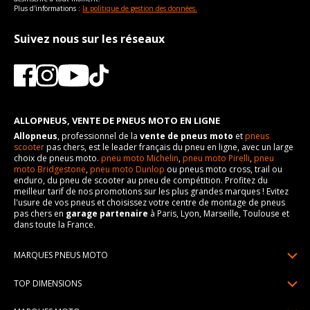
Plus d'informations :
la politique de gestion des données.
Suivez nous sur les réseaux
ALLOPNEUS, VENTE DE PNEUS MOTO EN LIGNE
Allopneus
, professionnel de la
vente de pneus moto
et
pneus
scooter
pas chers, est le leader français du pneu en ligne, avec un large
choix de pneus moto.
pneu moto Michelin
,
pneu moto Pirelli
,
pneu
moto Bridgestone
,
pneu moto Dunlop
ou pneus moto cross, trail ou
enduro, du pneu de scooter au pneu de compétition. Profitez du
meilleur tarif de nos promotions sur les plus grandes marques ! Evitez
l'usure de vos pneus et choisissez votre centre de montage de pneus
pas chers en
garage partenaire
à Paris, Lyon, Marseille, Toulouse et
dans toute la France.
MARQUES PNEUS MOTO
Pneus Michelin
TOP DIMENSIONS
Pneus Pirelli
90/90R21