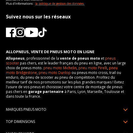
Plus d'informations :
la politique de gestion des données.
Suivez nous sur les réseaux
ALLOPNEUS, VENTE DE PNEUS MOTO EN LIGNE
Allopneus
, professionnel de la
vente de pneus moto
et
pneus
scooter
pas chers, est le leader français du pneu en ligne, avec un large
choix de pneus moto.
pneu moto Michelin
,
pneu moto Pirelli
,
pneu
moto Bridgestone
,
pneu moto Dunlop
ou pneus moto cross, trail ou
enduro, du pneu de scooter au pneu de compétition. Profitez du
meilleur tarif de nos promotions sur les plus grandes marques ! Evitez
l'usure de vos pneus et choisissez votre centre de montage de pneus
pas chers en
garage partenaire
à Paris, Lyon, Marseille, Toulouse et
dans toute la France.
MARQUES PNEUS MOTO
Pneus Michelin
TOP DIMENSIONS
Pneus Pirelli
90/90R21