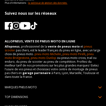
Plus d'informations :
la politique de gestion des données.
Suivez nous sur les réseaux
ALLOPNEUS, VENTE DE PNEUS MOTO EN LIGNE
Allopneus
, professionnel de la
vente de pneus moto
et
pneus
scooter
pas chers, est le leader français du pneu en ligne, avec un large
choix de pneus moto.
pneu moto Michelin
,
pneu moto Pirelli
,
pneu
moto Bridgestone
,
pneu moto Dunlop
ou pneus moto cross, trail ou
enduro, du pneu de scooter au pneu de compétition. Profitez du
meilleur tarif de nos promotions sur les plus grandes marques ! Evitez
l'usure de vos pneus et choisissez votre centre de montage de pneus
pas chers en
garage partenaire
à Paris, Lyon, Marseille, Toulouse et
dans toute la France.
MARQUES PNEUS MOTO
Pneus Michelin
TOP DIMENSIONS
Pneus Pirelli
90/90R21