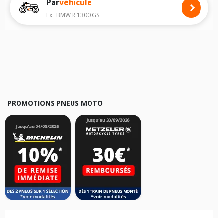
Par
véhicule
Nous recommandons de toujours monter des pneus moto avec les
dimensions homologuées par le constructeur.
Ex : BMW R 1300 GS
Pour cela, veuillez sélectionner le modèle de votre moto
BMW R 1200 CL
ci-dessous :
Les résultats de votre recherche sont donnés à titre indicatif. Il est
fortement recommandé de vérifier en amont la dimension des pneus
montés sur votre véhicule, sans oublier les indices de charge et de
vitesse, indispensables pour que votre dimension soit complète.
PROMOTIONS PNEUS MOTO