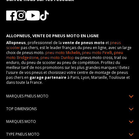
ALLOPNEUS, VENTE DE PNEUS MOTO EN LIGNE
Allopneus
, professionnel de la
vente de pneus moto
et
pneus
scooter
pas chers, est le leader français du pneu en ligne, avec un large
choix de pneus moto.
pneu moto Michelin
,
pneu moto Pirelli
,
pneu
moto Bridgestone
,
pneu moto Dunlop
ou pneus moto cross, trail ou
enduro, du pneu de scooter au pneu de compétition. Profitez du
meilleur tarif de nos promotions sur les plus grandes marques ! Evitez
l'usure de vos pneus et choisissez votre centre de montage de pneus
pas chers en
garage partenaire
à Paris, Lyon, Marseille, Toulouse et
dans toute la France.
MARQUES PNEUS MOTO
Pneus Michelin
TOP DIMENSIONS
Pneus Pirelli
90/90R21
MARQUES MOTO
Pneus Continental
120/70R17
Pneus Yamaha
Pneus Bridgestone
TYPE PNEUS MOTO
150/70R17