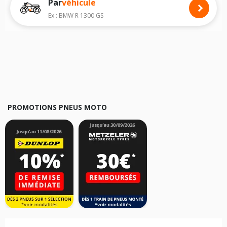
Par
véhicule
Nous recommandons de toujours monter des pneus moto avec les
dimensions homologuées par le constructeur.
Ex : BMW R 1300 GS
Pour cela, veuillez sélectionner le modèle de votre moto
BMW R 1250
GS
ci-dessous :
Les résultats de votre recherche sont donnés à titre indicatif. Il est
fortement recommandé de vérifier en amont la dimension des pneus
montés sur votre véhicule, sans oublier les indices de charge et de
vitesse, indispensables pour que votre dimension soit complète.
PROMOTIONS PNEUS MOTO