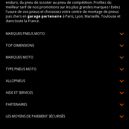
enduro, du pneu de scooter au pneu de compétition. Profitez du
meilleur tarif de nos promotions sur les plus grandes marques ! Evitez
l'usure de vos pneus et choisissez votre centre de montage de pneus
pas chers en
garage partenaire
à Paris, Lyon, Marseille, Toulouse et
dans toute la France.
MARQUES PNEUS MOTO
Pneus Michelin
TOP DIMENSIONS
Pneus Pirelli
90/90R21
MARQUES MOTO
Pneus Continental
120/70R17
Pneus Yamaha
Pneus Bridgestone
TYPE PNEUS MOTO
150/70R17
Pneus Honda
Pneus Dunlop
Pneus moto sport & route
160/60R17
ALLOPNEUS
Pneus Kawasaki
Pneus Metzeler
Pneus scooter
170/60R17
Qui sommes-nous? | About us
Pneus BMW
Pneus Mitas
AIDE ET SERVICES
Pneus moto trail
180/55R17
Avis DriverReviews | Who is DriverReviews
Pneus Ducati
Paiement en plusieurs fois
Pneus custom
190/55R17
PARTENAIRES
Espace Presse
Pneus Suzuki
Garantie pneu
Pneus moto compétition
Devenez affilié
Recrutement
Toutes les marques de moto
LES MOYENS DE PAIEMENT SÉCURISÉS
Livraisons standard / express
Pneus cross / enduro / trial
Devenir garage partenaire de montage
Pourquoi Allopneus ? | Why Allopneus ?
Centre montage pneu
Devenir partenaire de montage à domicile