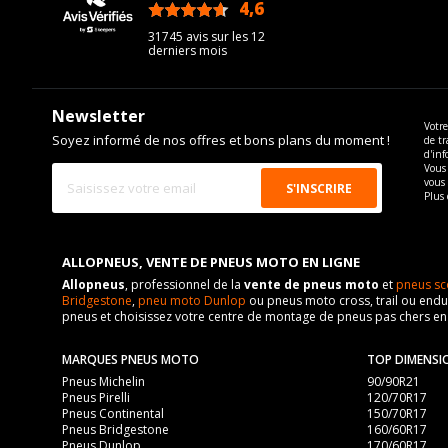
4,6
/5
31745 avis sur les 12
derniers mois
Newsletter
Votre
Soyez informé de nos offres et bons plans du moment !
de tr
d'inf
Vous 
vous
Plus 
ALLOPNEUS, VENTE DE PNEUS MOTO EN LIGNE
Allopneus
, professionnel de la
vente de pneus moto
et
pneus sc
Bridgestone
,
pneu moto Dunlop
ou pneus moto cross, trail ou endur
pneus et choisissez votre centre de montage de pneus pas chers e
MARQUES PNEUS MOTO
TOP DIMENSI
Pneus Michelin
90/90R21
Pneus Pirelli
120/70R17
Pneus Continental
150/70R17
Pneus Bridgestone
160/60R17
Pneus Dunlop
170/60R17