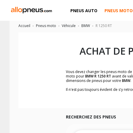
PNEUS AUTO
PNEUS MOTO
Accueil
Pneus moto
Véhicule
BMW
R 1250 RT
ACHAT DE 
Vous devez changer les pneus moto de
moto pour
BMW R 1250 RT
avant de val
dimensions de pneus pour votre
BMW
.
Il n'est pas toujours évident de s'y re
facilement les dimensions de pneus h
Vous ne savez pas comment trouver les 
la moto ainsi que sur l'étiquette collée 
Vous trouverez les propositions pour l
facilement.
RECHERCHEZ DES PNEUS
Nous recommandons de toujours monter