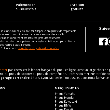
Paiement en
Livraison
plusieurs fois
gratuite
Suive
 adresse e-mail sera traitée par Allopneus en qualité de responsable
aitement pour lui permettre de vous envoyer des e-mails
ormation concernant ses activités, produits et services.
disposez des droits prévus par la règlementation, en particulier de
 désinscrire à tout moment.
d'informations :
la politique de gestion des données.
ooter
pas chers, est le leader français du pneu en ligne, avec un large choix d
o, du pneu de scooter au pneu de compétition. Profitez du meilleur tarif de no
n
garage partenaire
à Paris, Lyon, Marseille, Toulouse et dans toute la France.
ONS
MARQUES MOTO
Pneus Yamaha
Pneus Honda
Pneus Kawasaki
Pneus BMW
Pneus Ducati