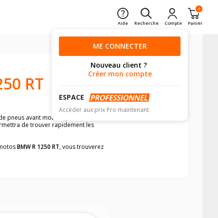
0
Aide
Recherche
Compte
Panier
ME CONNECTER
Nouveau client ?
Créer mon compte
50 RT
ESPACE
Accéder aux prix Pro maintenant
 de pneus avant moto et pneus arrière
ermettra de trouver rapidement les
s motos
BMW R 1250 RT
, vous trouverez
neumatiques, dans le carnet de bord de
he par véhicule, simplement et