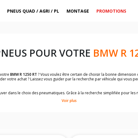
PNEUS QUAD / AGRI / PL
MONTAGE
PROMOTIONS
PNEUS POUR VOTRE
BMW R 12
 votre
BMW R 1250 RT
? Vous voulez être certain de choisir la bonne dimension
ider votre achat ? Laissez vous guider par la recherche par véhicule qui vous p
trouver dans le choix des pneumatiques. Grâce à la recherche simplifiée pour le
omologuées par
BMW R 1250 RT
.
Voir plus
dimensions de vos pneus ? Ces informations sont indiquées sur le flanc des p
sur la moto.
es pneus avant moto et les pneus arrière moto grâce à notre moteur de recherc
 des pneus moto avec les dimensions homologuées par le constructeur.