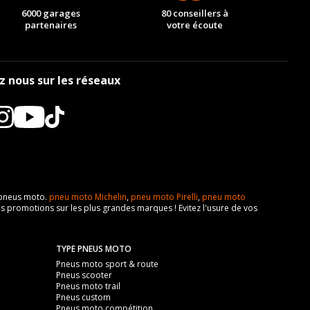
6000 garages
80 conseillers à
partenaires
votre écoute
z nous sur les réseaux
e pneus moto.
pneu moto Michelin
,
pneu moto Pirelli
,
pneu moto
s promotions sur les plus grandes marques ! Evitez l'usure de vos
TYPE PNEUS MOTO
Pneus moto sport & route
Pneus scooter
Pneus moto trail
Pneus custom
Pneus moto compétition