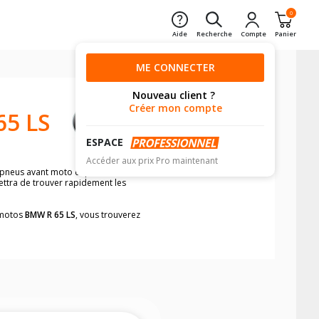
0
Aide
Recherche
Compte
Panier
ME CONNECTER
Nouveau client ?
Créer mon compte
5 LS
ESPACE
Accéder aux prix Pro maintenant
 pneus avant moto et pneus arrière
ettra de trouver rapidement les
s motos
BMW R 65 LS
, vous trouverez
neumatiques, dans le carnet de bord de
he par véhicule, simplement et