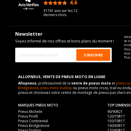
4,6
/5
31761 avis sur les 12
derniers mois
Newsletter
Votre
Soyez informé de nos offres et bons plans du moment !
de tr
d'inf
Vous 
vous
Plus 
ALLOPNEUS, VENTE DE PNEUS MOTO EN LIGNE
Allopneus
, professionnel de la
vente de pneus moto
et
pneus sc
Bridgestone
,
pneu moto Dunlop
ou pneus moto cross, trail ou endur
pneus et choisissez votre centre de montage de pneus pas chers e
MARQUES PNEUS MOTO
TOP DIMENSI
Pneus Michelin
90/90R21
Pneus Pirelli
120/70R17
Pneus Continental
150/70R17
Pneus Bridgestone
160/60R17
Pneus Dunlop
170/60R17