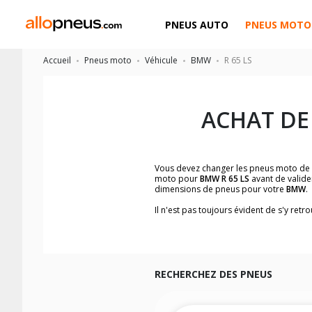
PNEUS AUTO
PNEUS MOTO
Accueil
Pneus moto
Véhicule
BMW
R 65 LS
ACHAT DE
Vous devez changer les pneus moto de
moto pour
BMW R 65 LS
avant de valide
dimensions de pneus pour votre
BMW
.
Il n'est pas toujours évident de s'y re
facilement les dimensions de pneus h
Vous ne savez pas comment trouver les 
la moto ainsi que sur l'étiquette collée 
Vous trouverez les propositions pour l
facilement.
RECHERCHEZ DES PNEUS
Nous recommandons de toujours monter