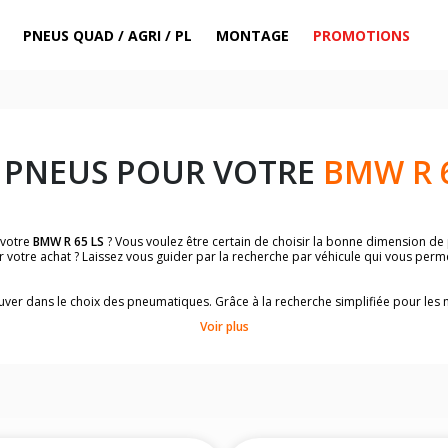
PNEUS QUAD / AGRI / PL
MONTAGE
PROMOTIONS
 PNEUS POUR VOTRE
BMW R 6
 votre
BMW R 65 LS
? Vous voulez être certain de choisir la bonne dimension de
r votre achat ? Laissez vous guider par la recherche par véhicule qui vous perm
trouver dans le choix des pneumatiques. Grâce à la recherche simplifiée pour le
omologuées par
BMW R 65 LS
.
Voir plus
dimensions de vos pneus ? Ces informations sont indiquées sur le flanc des p
sur la moto.
es pneus avant moto et les pneus arrière moto grâce à notre moteur de recherc
 des pneus moto avec les dimensions homologuées par le constructeur.