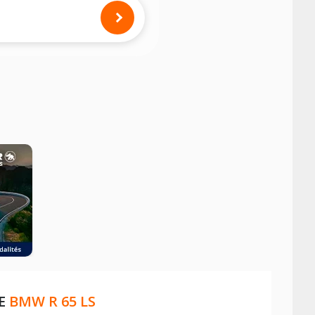
mension des pneus montés sur votre
RE
BMW R 65 LS