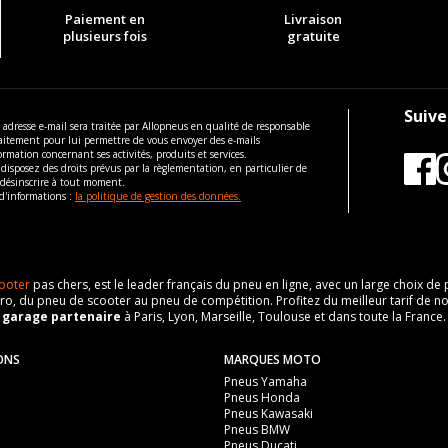
Paiement en
Livraison
plusieurs fois
gratuite
Suive
 adresse e-mail sera traitée par Allopneus en qualité de responsable
aitement pour lui permettre de vous envoyer des e-mails
ormation concernant ses activités, produits et services.
disposez des droits prévus par la règlementation, en particulier de
 désinscrire à tout moment.
d'informations :
la politique de gestion des données.
ooter
pas chers, est le leader français du pneu en ligne, avec un large choix d
o, du pneu de scooter au pneu de compétition. Profitez du meilleur tarif de no
n
garage partenaire
à Paris, Lyon, Marseille, Toulouse et dans toute la France.
ONS
MARQUES MOTO
Pneus Yamaha
Pneus Honda
Pneus Kawasaki
Pneus BMW
Pneus Ducati