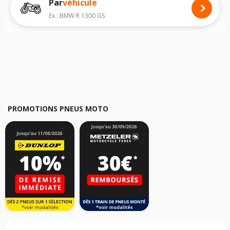
Par
véhicule
Nous recommandons de toujours monter des pneus moto avec les
dimensions homologuées par le constructeur.
Ex : BMW R 1300 GS
Pour cela, veuillez sélectionner le modèle de votre moto
BMW CE02
ci-
dessous :
Les résultats de votre recherche sont donnés à titre indicatif. Il est
fortement recommandé de vérifier en amont la dimension des pneus
montés sur votre véhicule, sans oublier les indices de charge et de
vitesse, indispensables pour que votre dimension soit complète.
PROMOTIONS PNEUS MOTO