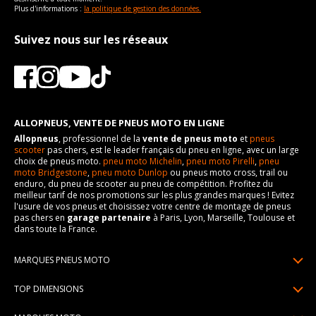
Plus d'informations :
la politique de gestion des données.
Suivez nous sur les réseaux
ALLOPNEUS, VENTE DE PNEUS MOTO EN LIGNE
Allopneus
, professionnel de la
vente de pneus moto
et
pneus
scooter
pas chers, est le leader français du pneu en ligne, avec un large
choix de pneus moto.
pneu moto Michelin
,
pneu moto Pirelli
,
pneu
moto Bridgestone
,
pneu moto Dunlop
ou pneus moto cross, trail ou
enduro, du pneu de scooter au pneu de compétition. Profitez du
meilleur tarif de nos promotions sur les plus grandes marques ! Evitez
l'usure de vos pneus et choisissez votre centre de montage de pneus
pas chers en
garage partenaire
à Paris, Lyon, Marseille, Toulouse et
dans toute la France.
MARQUES PNEUS MOTO
Pneus Michelin
TOP DIMENSIONS
Pneus Pirelli
90/90R21