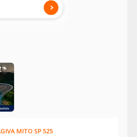
mension des pneus montés sur votre
GIVA MITO SP 525