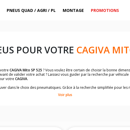
PNEUS QUAD / AGRI / PL
MONTAGE
PROMOTIONS
EUS POUR VOTRE
CAGIVA MIT
 votre
CAGIVA Mito SP 525
? Vous voulez être certain de choisir la bonne dime
vant de valider votre achat ? Laissez vous guider par la recherche par véhicul
our votre
CAGIVA
.
trouver dans le choix des pneumatiques. Grâce à la recherche simplifiée pour le
de pneus homologuées par
CAGIVA Mito SP 525
.
Voir plus
dimensions de vos pneus ? Ces informations sont indiquées sur le flanc des p
sur la moto.
es pneus avant moto et les pneus arrière moto grâce à notre moteur de recherc
 des pneus moto avec les dimensions homologuées par le constructeur.