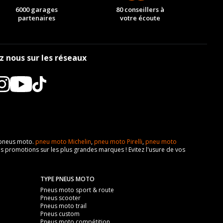
6000 garages
80 conseillers à
partenaires
votre écoute
z nous sur les réseaux
e pneus moto.
pneu moto Michelin
,
pneu moto Pirelli
,
pneu moto
s promotions sur les plus grandes marques ! Evitez l'usure de vos
TYPE PNEUS MOTO
Pneus moto sport & route
Pneus scooter
Pneus moto trail
Pneus custom
Pneus moto compétition