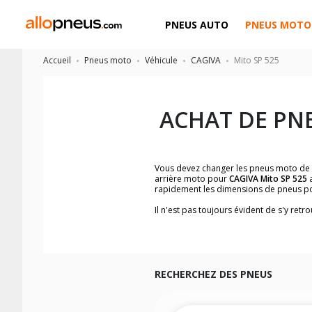
PNEUS AUTO
PNEUS MOTO
Accueil
Pneus moto
Véhicule
CAGIVA
Mito SP 525
ACHAT DE PN
Vous devez changer les pneus moto de
arrière moto pour
CAGIVA Mito SP 525
a
rapidement les dimensions de pneus p
Il n'est pas toujours évident de s'y re
trouverez facilement les dimensions 
Vous ne savez pas comment trouver les 
la moto ainsi que sur l'étiquette collée 
Vous trouverez les propositions pour l
facilement.
RECHERCHEZ DES PNEUS
Nous recommandons de toujours monter