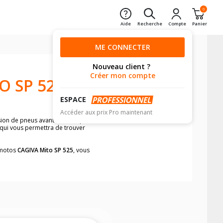
0
Aide
Recherche
Compte
Panier
ME CONNECTER
Nouveau client ?
Créer mon compte
O SP 525
ESPACE
Accéder aux prix Pro maintenant
nsion de pneus avant moto et pneus
e qui vous permettra de trouver
s motos
CAGIVA Mito SP 525
, vous
neumatiques, dans le carnet de bord de
he par véhicule, simplement et