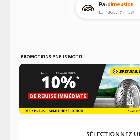
Pour cela, veuillez sélectionner le mod
Par
dimension
Les résultats de votre recherche sont d
Ex : 180/55 R17 73W
véhicule, sans oublier les indices de c
PROMOTIONS PNEUS MOTO
SÉLECTIONNEZ U