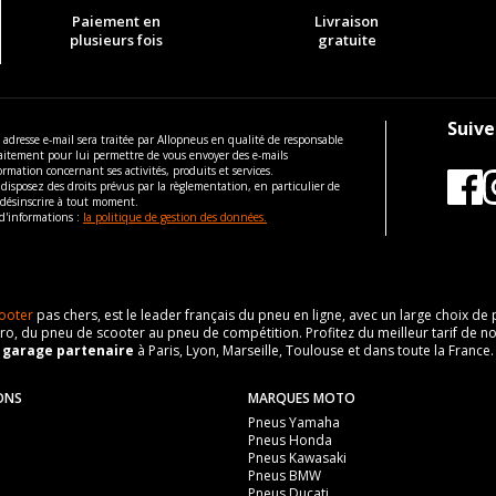
Paiement en
Livraison
plusieurs fois
gratuite
Suive
 adresse e-mail sera traitée par Allopneus en qualité de responsable
aitement pour lui permettre de vous envoyer des e-mails
ormation concernant ses activités, produits et services.
disposez des droits prévus par la règlementation, en particulier de
 désinscrire à tout moment.
d'informations :
la politique de gestion des données.
ooter
pas chers, est le leader français du pneu en ligne, avec un large choix d
o, du pneu de scooter au pneu de compétition. Profitez du meilleur tarif de no
n
garage partenaire
à Paris, Lyon, Marseille, Toulouse et dans toute la France.
ONS
MARQUES MOTO
Pneus Yamaha
Pneus Honda
Pneus Kawasaki
Pneus BMW
Pneus Ducati