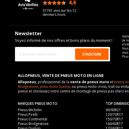
4,6
/5
31761 avis sur les 12
derniers mois
Newsletter
Votre
Soyez informé de nos offres et bons plans du moment !
de tr
d'inf
Vous 
vous
Plus 
ALLOPNEUS, VENTE DE PNEUS MOTO EN LIGNE
Allopneus
, professionnel de la
vente de pneus moto
et
pneus sc
Bridgestone
,
pneu moto Dunlop
ou pneus moto cross, trail ou endur
pneus et choisissez votre centre de montage de pneus pas chers e
MARQUES PNEUS MOTO
TOP DIMENSI
Pneus Michelin
90/90R21
Pneus Pirelli
120/70R17
Pneus Continental
150/70R17
Pneus Bridgestone
160/60R17
Pneus Dunlop
170/60R17