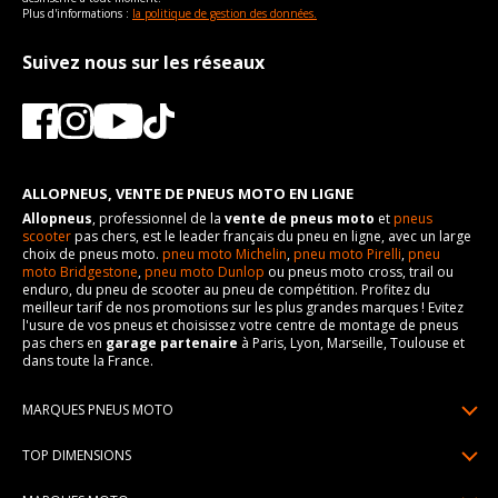
Plus d'informations :
la politique de gestion des données.
Suivez nous sur les réseaux
ALLOPNEUS, VENTE DE PNEUS MOTO EN LIGNE
Allopneus
, professionnel de la
vente de pneus moto
et
pneus
scooter
pas chers, est le leader français du pneu en ligne, avec un large
choix de pneus moto.
pneu moto Michelin
,
pneu moto Pirelli
,
pneu
moto Bridgestone
,
pneu moto Dunlop
ou pneus moto cross, trail ou
enduro, du pneu de scooter au pneu de compétition. Profitez du
meilleur tarif de nos promotions sur les plus grandes marques ! Evitez
l'usure de vos pneus et choisissez votre centre de montage de pneus
pas chers en
garage partenaire
à Paris, Lyon, Marseille, Toulouse et
dans toute la France.
MARQUES PNEUS MOTO
Pneus Michelin
TOP DIMENSIONS
Pneus Pirelli
90/90R21