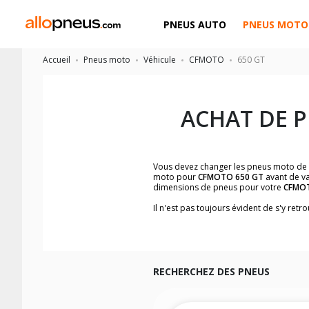
PNEUS AUTO
PNEUS MOTO
Accueil
Pneus moto
Véhicule
CFMOTO
650 GT
ACHAT DE 
Vous devez changer les pneus moto de
moto pour
CFMOTO 650 GT
avant de va
dimensions de pneus pour votre
CFMO
Il n'est pas toujours évident de s'y re
facilement les dimensions de pneus h
Vous ne savez pas comment trouver les 
la moto ainsi que sur l'étiquette collée 
Vous trouverez les propositions pour l
facilement.
RECHERCHEZ DES PNEUS
Nous recommandons de toujours monter