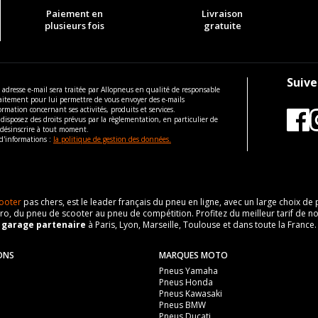
Paiement en
Livraison
plusieurs fois
gratuite
Suive
 adresse e-mail sera traitée par Allopneus en qualité de responsable
aitement pour lui permettre de vous envoyer des e-mails
ormation concernant ses activités, produits et services.
disposez des droits prévus par la règlementation, en particulier de
 désinscrire à tout moment.
d'informations :
la politique de gestion des données.
ooter
pas chers, est le leader français du pneu en ligne, avec un large choix d
o, du pneu de scooter au pneu de compétition. Profitez du meilleur tarif de no
n
garage partenaire
à Paris, Lyon, Marseille, Toulouse et dans toute la France.
ONS
MARQUES MOTO
Pneus Yamaha
Pneus Honda
Pneus Kawasaki
Pneus BMW
Pneus Ducati