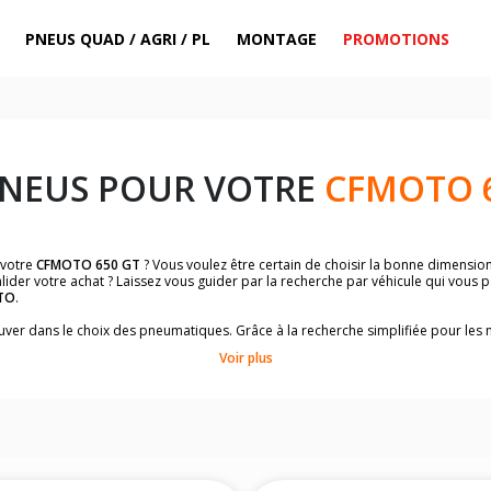
PNEUS QUAD / AGRI / PL
MONTAGE
PROMOTIONS
PNEUS POUR VOTRE
CFMOTO 
 votre
CFMOTO 650 GT
? Vous voulez être certain de choisir la bonne dimensio
lider votre achat ? Laissez vous guider par la recherche par véhicule qui vous
TO
.
trouver dans le choix des pneumatiques. Grâce à la recherche simplifiée pour le
omologuées par
CFMOTO 650 GT
.
Voir plus
dimensions de vos pneus ? Ces informations sont indiquées sur le flanc des p
sur la moto.
es pneus avant moto et les pneus arrière moto grâce à notre moteur de recherc
 des pneus moto avec les dimensions homologuées par le constructeur.