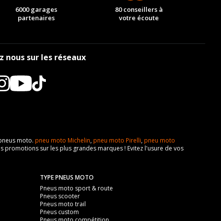
6000 garages
80 conseillers à
partenaires
votre écoute
z nous sur les réseaux
e pneus moto.
pneu moto Michelin
,
pneu moto Pirelli
,
pneu moto
s promotions sur les plus grandes marques ! Evitez l'usure de vos
TYPE PNEUS MOTO
Pneus moto sport & route
Pneus scooter
Pneus moto trail
Pneus custom
Pneus moto compétition