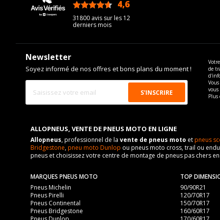
4,6
/5
31800 avis sur les 12
derniers mois
Newsletter
Votre
Soyez informé de nos offres et bons plans du moment !
de tr
d'inf
Vous 
vous
Plus 
ALLOPNEUS, VENTE DE PNEUS MOTO EN LIGNE
Allopneus
, professionnel de la
vente de pneus moto
et
pneus sc
Bridgestone
,
pneu moto Dunlop
ou pneus moto cross, trail ou endur
pneus et choisissez votre centre de montage de pneus pas chers e
MARQUES PNEUS MOTO
TOP DIMENSI
Pneus Michelin
90/90R21
Pneus Pirelli
120/70R17
Pneus Continental
150/70R17
Pneus Bridgestone
160/60R17
Pneus Dunlop
170/60R17