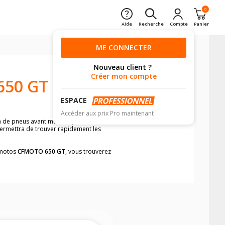
0
Aide
Recherche
Compte
Panier
ME CONNECTER
Nouveau client ?
Créer mon compte
650 GT
ESPACE
Accéder aux prix Pro maintenant
n de pneus avant moto et pneus arrière
 permettra de trouver rapidement les
s motos
CFMOTO 650 GT
, vous trouverez
neumatiques, dans le carnet de bord de
he par véhicule, simplement et