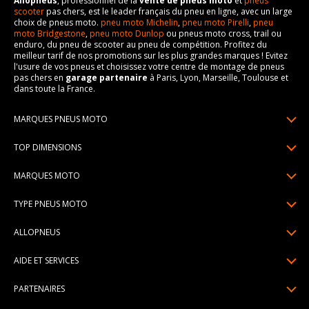
Allopneus
, professionnel de la
vente de pneus moto
et
pneus
scooter
pas chers, est le leader français du pneu en ligne, avec un large
choix de pneus moto.
pneu moto Michelin
,
pneu moto Pirelli
,
pneu
moto Bridgestone
,
pneu moto Dunlop
ou pneus moto cross, trail ou
enduro, du pneu de scooter au pneu de compétition. Profitez du
meilleur tarif de nos promotions sur les plus grandes marques ! Evitez
l'usure de vos pneus et choisissez votre centre de montage de pneus
pas chers en
garage partenaire
à Paris, Lyon, Marseille, Toulouse et
dans toute la France.
MARQUES PNEUS MOTO
Pneus Michelin
TOP DIMENSIONS
Pneus Pirelli
90/90R21
MARQUES MOTO
Pneus Continental
120/70R17
Pneus Yamaha
Pneus Bridgestone
TYPE PNEUS MOTO
150/70R17
Pneus Honda
Pneus Dunlop
Pneus moto sport & route
160/60R17
ALLOPNEUS
Pneus Kawasaki
Pneus Metzeler
Pneus scooter
170/60R17
Qui sommes-nous? | About us
Pneus BMW
Pneus Mitas
AIDE ET SERVICES
Pneus moto trail
180/55R17
Avis DriverReviews | Who is DriverReviews
Pneus Ducati
Paiement en plusieurs fois
Pneus custom
190/55R17
PARTENAIRES
Espace Presse
Pneus Suzuki
Garantie pneu
Pneus moto compétition
Devenez affilié