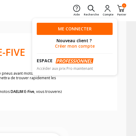
0
Aide
Recherche
Compte
Panier
ME CONNECTER
Nouveau client ?
Créer mon compte
-FIVE
ESPACE
Accéder aux prix Pro maintenant
e pneus avant moto et pneus arrière
rmettra de trouver rapidement les
s motos
DAELIM E-Five
, vous trouverez
neumatiques, dans le carnet de bord de
he par véhicule, simplement et