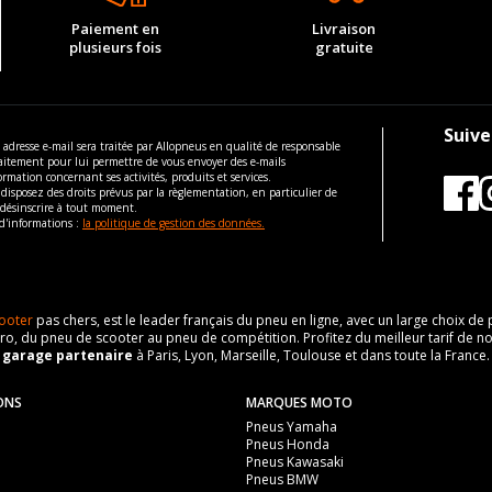
Paiement en
Livraison
plusieurs fois
gratuite
Suive
 adresse e-mail sera traitée par Allopneus en qualité de responsable
aitement pour lui permettre de vous envoyer des e-mails
ormation concernant ses activités, produits et services.
disposez des droits prévus par la règlementation, en particulier de
 désinscrire à tout moment.
d'informations :
la politique de gestion des données.
ooter
pas chers, est le leader français du pneu en ligne, avec un large choix d
o, du pneu de scooter au pneu de compétition. Profitez du meilleur tarif de no
n
garage partenaire
à Paris, Lyon, Marseille, Toulouse et dans toute la France.
ONS
MARQUES MOTO
Pneus Yamaha
Pneus Honda
Pneus Kawasaki
Pneus BMW