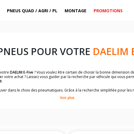
PNEUS QUAD / AGRI / PL
MONTAGE
PROMOTIONS
 PNEUS POUR VOTRE
DAELIM E
 votre
DAELIM E-Five
? Vous voulez être certain de choisir la bonne dimension d
er votre achat ? Laissez vous guider par la recherche par véhicule qui vous pe
M
.
trouver dans le choix des pneumatiques. Grâce à la recherche simplifiée pour le
omologuées par
DAELIM E-Five
.
Voir plus
dimensions de vos pneus ? Ces informations sont indiquées sur le flanc des p
sur la moto.
es pneus avant moto et les pneus arrière moto grâce à notre moteur de recherc
 des pneus moto avec les dimensions homologuées par le constructeur.