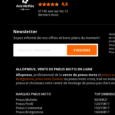
4,6
/5
31745 avis sur les 12
derniers mois
Newsletter
Votre
Soyez informé de nos offres et bons plans du moment !
de tr
d'inf
Vous 
vous
Plus 
ALLOPNEUS, VENTE DE PNEUS MOTO EN LIGNE
Allopneus
, professionnel de la
vente de pneus moto
et
pneus sc
Bridgestone
,
pneu moto Dunlop
ou pneus moto cross, trail ou endur
pneus et choisissez votre centre de montage de pneus pas chers e
MARQUES PNEUS MOTO
TOP DIMENSI
Pneus Michelin
90/90R21
Pneus Pirelli
120/70R17
Pneus Continental
150/70R17
Pneus Bridgestone
160/60R17