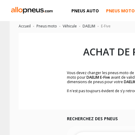
PNEUS AUTO
PNEUS MOTO
Accueil
Pneus moto
Véhicule
DAELIM
E-Five
ACHAT DE
Vous devez changer les pneus moto de
moto pour
DAELIM E-Five
avant de valid
dimensions de pneus pour votre
DAELI
Il n'est pas toujours évident de s'y re
facilement les dimensions de pneus h
Vous ne savez pas comment trouver les 
la moto ainsi que sur l'étiquette collée 
Vous trouverez les propositions pour l
facilement.
RECHERCHEZ DES PNEUS
Nous recommandons de toujours monter